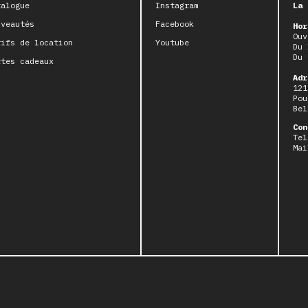
talogue
Instagram
La 
uveautés
Facebook
Hor
Ouv
rifs de location
Youtube
Du 
Du 
rtes cadeaux
Adr
121
Pou
Bel
Con
Tel
Mai