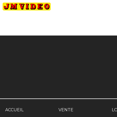
JM Video
ACCUEIL
VENTE
L