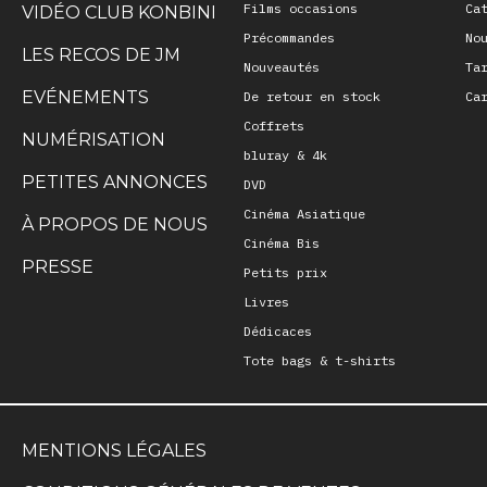
Films occasions
Ca
VIDÉO CLUB KONBINI
Précommandes
No
LES RECOS DE JM
Nouveautés
Ta
EVÉNEMENTS
De retour en stock
Ca
Coffrets
NUMÉRISATION
bluray & 4k
PETITES ANNONCES
DVD
Cinéma Asiatique
À PROPOS DE NOUS
Cinéma Bis
PRESSE
Petits prix
Livres
Dédicaces
Tote bags & t-shirts
MENTIONS LÉGALES