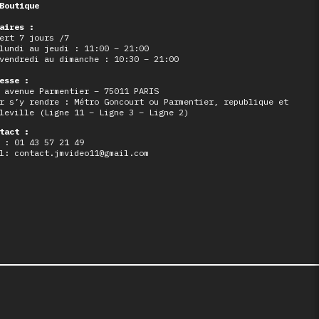
Boutique
aires :
ert 7 jours /7
lundi au jeudi : 11:00 – 21:00
vendredi au dimanche : 10:30 – 21:00
esse :
 avenue Parmentier – 75011 PARIS
r s’y rendre : Métro Goncourt ou Parmentier, republique et
leville (Ligne 11 – Ligne 3 – Ligne 2)
tact :
 : 01 43 57 21 49
l: contact.jmvideo11@gmail.com