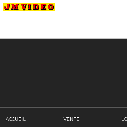
JM Video
ACCUEIL
VENTE
L