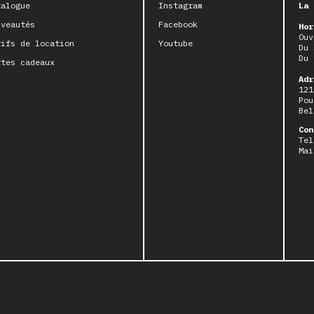
talogue
Instagram
La 
uveautés
Facebook
Hor
Ouv
rifs de location
Youtube
Du 
Du 
rtes cadeaux
Adr
121
Pou
Bel
Con
Tel
Mai