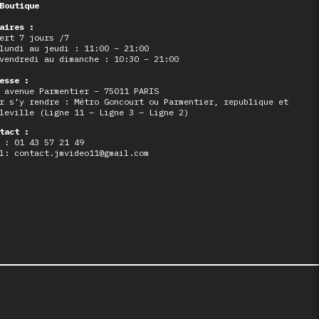
Boutique
aires :
ert 7 jours /7
lundi au jeudi : 11:00 – 21:00
vendredi au dimanche : 10:30 – 21:00
esse :
 avenue Parmentier – 75011 PARIS
r s’y rendre : Métro Goncourt ou Parmentier, republique et
leville (Ligne 11 – Ligne 3 – Ligne 2)
tact :
 : 01 43 57 21 49
l: contact.jmvideo11@gmail.com