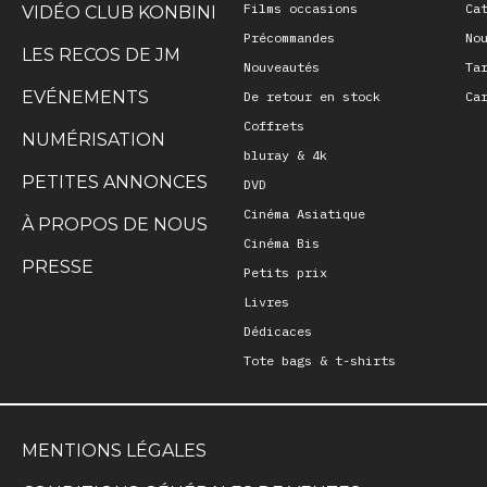
Films occasions
Ca
VIDÉO CLUB KONBINI
Précommandes
No
LES RECOS DE JM
Nouveautés
Ta
EVÉNEMENTS
De retour en stock
Ca
Coffrets
NUMÉRISATION
bluray & 4k
PETITES ANNONCES
DVD
Cinéma Asiatique
À PROPOS DE NOUS
Cinéma Bis
PRESSE
Petits prix
Livres
Dédicaces
Tote bags & t-shirts
MENTIONS LÉGALES