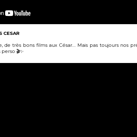
S CESAR
e très bons films aux César… Mais pas toujours nos pré
 perso 🎬✨