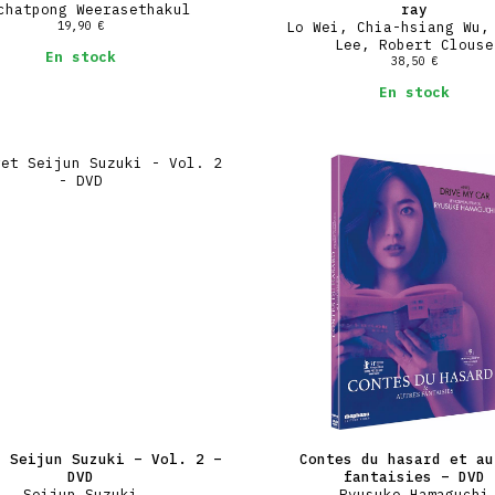
chatpong Weerasethakul
ray
19,90
€
Lo Wei, Chia-hsiang Wu,
Lee, Robert Clouse
En stock
38,50
€
En stock
t Seijun Suzuki – Vol. 2 –
Contes du hasard et au
DVD
fantaisies – DVD
Seijun Suzuki
Ryusuke Hamaguchi