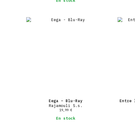
En stock
Eega – Blu-Ray
Entre 
Rajamouli S.s.
19,99
€
En stock