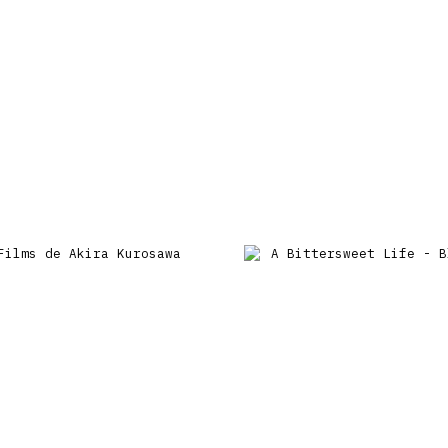
De retour en
veautés
Coffrets
Dédicace
stock