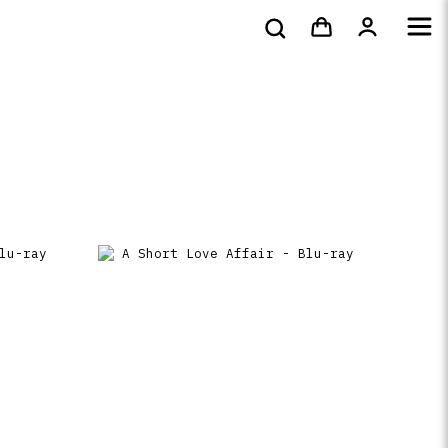
bluray &
Tote bags & t-
s
DVD
Livres
4k
shirts