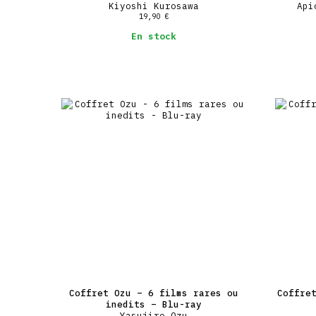
Kiyoshi Kurosawa
Api
19,90
€
En stock
Coffret Ozu – 6 films rares ou
Coffre
inedits – Blu-ray
Yasujiro Ozu