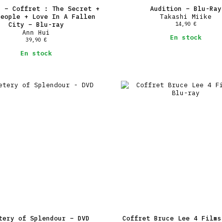
i – Coffret : The Secret +
Audition – Blu-Ray
People + Love In A Fallen
Takashi Miike
City – Blu-ray
14,90
€
Ann Hui
En stock
39,90
€
En stock
tery of Splendour – DVD
Coffret Bruce Lee 4 Films