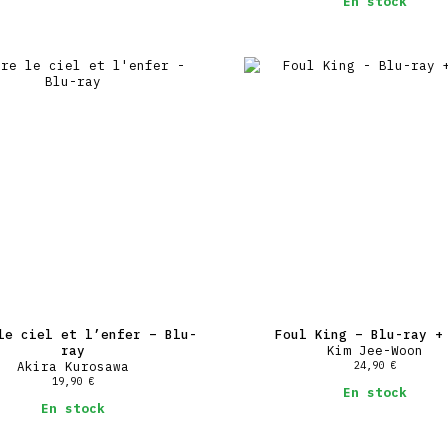
En stock
le ciel et l’enfer – Blu-
Foul King – Blu-ray +
ray
Kim Jee-Woon
Akira Kurosawa
24,90
€
19,90
€
En stock
En stock