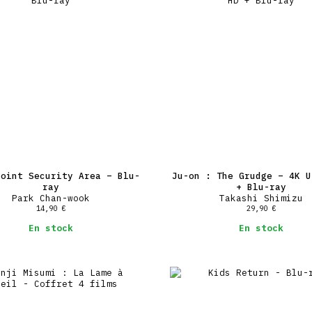
Joint Security Area – Blu-
Ju-on : The Grudge – 4K U
ray
+ Blu-ray
Park Chan-wook
Takashi Shimizu
14,90
€
29,90
€
En stock
En stock