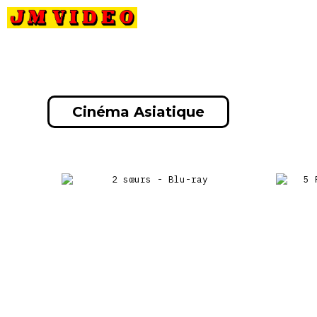
Petits
Occasions
Précommandes
Nou
JM Video
prix
Cinéma Asiatique