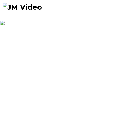
Occasions
Précommandes
Nou
prix
JM Video