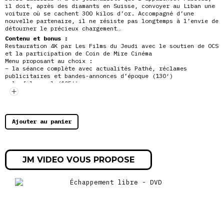
il doit, après des diamants en Suisse, convoyer au Liban une
voiture où se cachent 300 kilos d’or. Accompagné d’une
nouvelle partenaire, il ne résiste pas longtemps à l’envie de
détourner le précieux chargement…
Contenu et bonus :
Restauration 4K par Les Films du Jeudi avec le soutien de OCS
et la participation de Coin de Mire Cinéma
Menu proposant au choix :
– la séance complète avec actualités Pathé, réclames
publicitaires et bandes-annonces d’époque (130′)
– le film seul (105′)
Boîtier avec fourreau
Journal d’actualités cinématographies d’époque (HD)
Réclames publicitaires d’époque
Bandes-annonces d’époque
« À plein gaz » : Document de Julien Comelli
Ajouter au panier
Interviews de Jean Becker, Jean-Paul Belmondo et Jean Seberg
sur le tournage du film
Sketch de l’engagement entre Jean Becker et Jean-Paul
Belmondo
JM VIDEO VOUS PROPOSE