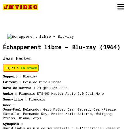
JM Video
Échappement libre – Blu-ray
(1964)
Jean Becker
18,90
€
En stock
Support :
Blu-ray
Éditeur :
Coin de Mire Cinéma
Date de sortie :
21 juillet 2026
Audio :
Français DTS-HD Master Audio 2.0 Dual Mono
Sous-titre :
Français
Avec :
Jean-Paul Belmondo
,
Gert Fröbe
,
Jean Seberg
,
Jean-Pierre
Marielle
,
Fernando Rey
,
Enrico Maria Salerno
,
Wolfgang
Preiss
,
Diana Lorys
Synopsis :
David Ladislas n’a de journaliste que l’apparence. Passeur,