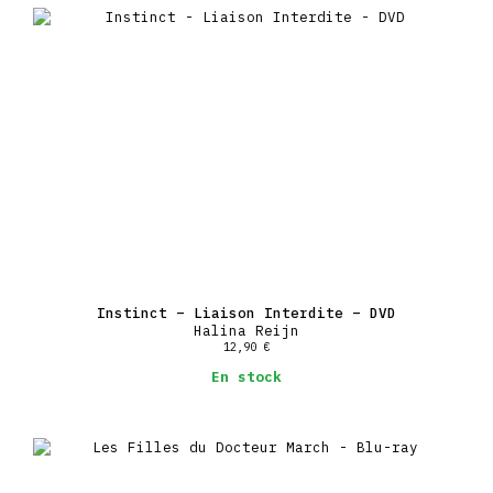
d’Adieu Afrique.
– The Killing of America (1981) :
Réalisé dans la foulée du succès de Face à la mort (1978),
The Killing of America figure parmi les mondos les plus
fascinants et controversés des dernières années du genre.
Analyse de la culture des armes à feu, de la paranoïa urbaine
et de la montée de folie meurtrière qui a suivi l’assassinat
de JFK, le film se focalise sur le déclin de l’Amérique et
propose une expérience de cinéma documentaire terrifiante, où
les massacres de masse et les tueurs en série ont le premier
rôle, avec notamment des entretiens (exclusifs au film) avec
Elmer Wayne Henley, Sirhan Sirhan ou le nécrophile Ed Kemper.
Des sectes de Jim Jones et Charles Manson au sadisme de Ted
Bundy, le film est une des plongées les plus puissantes qui
soient dans le cauchemar américain, entre étude
sociohistorique, exploitation et expérience pure.
Instinct – Liaison Interdite – DVD
Halina Reijn
12,90
€
En stock