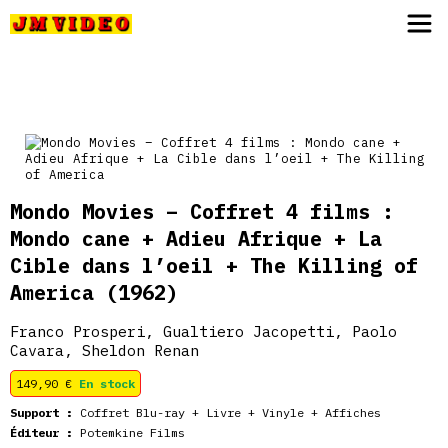
JM Video
Mondo Movies – Coffret 4 films :
Mondo cane + Adieu Afrique + La
Cible dans l’oeil + The Killing of
America
(1962)
Franco Prosperi, Gualtiero Jacopetti, Paolo
Cavara, Sheldon Renan
149,90
€
En stock
Support :
Coffret Blu-ray + Livre + Vinyle + Affiches
Éditeur :
Potemkine Films