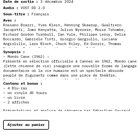
Date de sortie :
3 décembre 2024
Audio :
VOST DD 2.0
Sous-titre :
Français
Avec :
Rossano Brazzi, Yves Klein, Henning Skaarup, Gualtiero
Jacopetti, Jomo Kenyatta, Julius Nyerere, Moise Tshombe,
Richard Gordon Turnbull, Ian Yule, Philippe Leroy, Delia
Boccardo, Gabriele Tinti, Giorgio Gargiullo, Luciana
Angiolillo, Lars Bloch, Chuck Riley, Ed Dorris, Thomas
Noguchi, Sirhan Sirhan, Wayne Henley, Ed Kemper
Synopsis :
– Mondo Cane (1962) :
Présenté en sélection officielle à Cannes en 1962, Mondo cane
(Cette chienne de vie) inaugure une nouvelle forme de langage
documentaire où la vie humaine est un spectacle absurde
peuplé de figurants comme dans une pièce de théâtre.
Rassemblant des pratiques culturelles insolites,
macabres ou
Contenu et bonus :
exotiques filmées aux quatre coins du monde, les réalisateurs
– 4 Blu-ray
ont provoqué le scandale, flouté la limite entre le vrai et
– un vinyle 45 tours
le faux et ont annoncé des décennies de documentaires-choc
– un livre
nommés mondos qui peuvent être vus comme des ancêtres de la
– 2 affiches
téléréalité. Accompagnées d’un commentaire mi cynique mi
moralisateur, les séquences, non dénuées d’angoisse et de
Présentations et analyse de séquence par Sébastien Gayraud
poésie, bénéficient aussi de la sublime partition de Riz
sur les 4 films
Ortolani (Cannibal holocaust) nommée aux Oscars. Le peintre
« Le Salon des horreurs »
Yves Klein ne s’en remettra pas et mourra moins d’un mois
« Une déambulation Mondo » par Maxime Lachaud
Ajouter au panier
après l’avant-première. Plus qu’un film, un phénomène
« Cette liberté de chien » par Daniel Gouyette
culturel.
« Mal d’Afrique » par Daniel Gouyette
« L’Afrique des rites »
– Adieu Afrique (1966) :