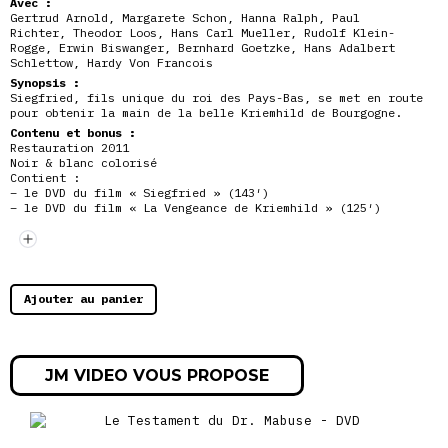
Avec :
Gertrud Arnold, Margarete Schon, Hanna Ralph, Paul
Richter, Theodor Loos, Hans Carl Mueller, Rudolf Klein-
Rogge, Erwin Biswanger, Bernhard Goetzke, Hans Adalbert
Schlettow, Hardy Von Francois
Synopsis :
Siegfried, fils unique du roi des Pays-Bas, se met en route
pour obtenir la main de la belle Kriemhild de Bourgogne.
Contenu et bonus :
Restauration 2011
Noir & blanc colorisé
Contient :
– le DVD du film « Siegfried » (143′)
– le DVD du film « La Vengeance de Kriemhild » (125′)
« Malheur au peuple qui a besoin de héros, à propos des
Nibelungen », documentaire de Bernard Eisenschitz, historien
et spécialiste de Fritz Lang (2007, 21′)
« Les Nibelungen, échos de leur temps », analyse des
références historiques par William Blanc, historien (2024,
Ajouter au panier
31′)
JM VIDEO VOUS PROPOSE