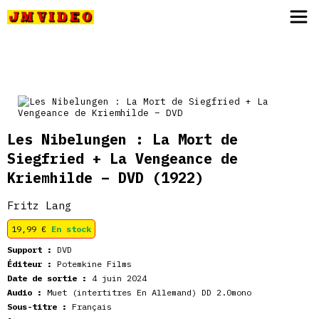
JM Video
Les Nibelungen : La Mort de
Siegfried + La Vengeance de
Kriemhilde – DVD
(1922)
Fritz Lang
19,99
€
En stock
Support :
DVD
Éditeur :
Potemkine Films
Date de sortie :
4 juin 2024
Audio :
Muet (intertitres En Allemand) DD 2.0mono
Sous-titre :
Français