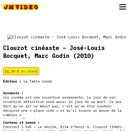
JM Video
Clouzot cinéaste – José-Louis
Bocquet, Marc Godin
(2010)
21,30
€
En stock
Éditeur :
La Table ronde
Synopsis :
«Le cinéma est une invention permanente. Le jour de son
invention définitive sera aussi le jour de sa mort. Ce qui
fait qu’un art ne meurt pas, c’est qu’un être soudain
découvre une « place vide » et qu’il trouve un moyen de la
combler.»
Henri-G. Clouzot.
Contenu et bonus :
Contient 1 DVD : La Vérité, film d’Henri-G. Clouzot (1960).