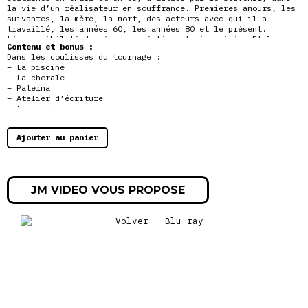
la vie d’un réalisateur en souffrance. Premières amours, les
suivantes, la mère, la mort, des acteurs avec qui il a
travaillé, les années 60, les années 80 et le présent.
L’impossibilité de séparer création et vie privée. Et le
Contenu et bonus :
vide, l’insondable vide face à l’incapacité de continuer à
Dans les coulisses du tournage :
tourner.
– La piscine
– La chorale
– Paterna
– Atelier d’écriture
– Leçon de jeu
– Retrouvailles
Ajouter au panier
JM VIDEO VOUS PROPOSE