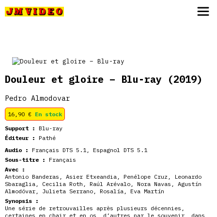
JM Video
Douleur et gloire – Blu-ray
(2019)
Pedro Almodovar
16,90
€
En stock
Support :
Blu-ray
Éditeur :
Pathé
Audio :
Français DTS 5.1, Espagnol DTS 5.1
Sous-titre :
Français
Avec :
Antonio Banderas
,
Asier Etxeandia
,
Penélope Cruz
,
Leonardo
Sbaraglia
,
Cecilia Roth
,
Raúl Arévalo
,
Nora Navas
,
Agustín
Almodóvar
,
Julieta Serrano
,
Rosalía
,
Eva Martín
Synopsis :
Une série de retrouvailles après plusieurs décennies,
certaines en chair et en os, d’autres par le souvenir, dans