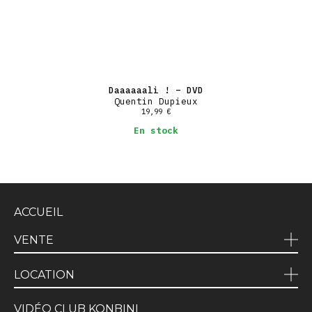
Daaaaaali ! – DVD
Quentin Dupieux
19,99
€
En stock
ACCUEIL
VENTE
LOCATION
VIDÉO CLUB KONBINI