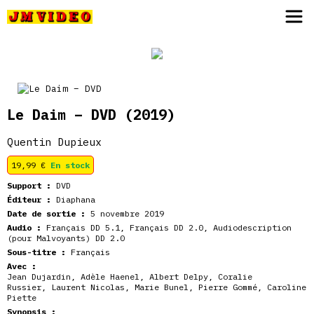
JM Video
Le Daim – DVD
(2019)
Quentin Dupieux
19,99
€
En stock
Support :
DVD
Éditeur :
Diaphana
Date de sortie :
5 novembre 2019
Audio :
Français DD 5.1, Français DD 2.0, Audiodescription
(pour Malvoyants) DD 2.0
Sous-titre :
Français
Avec :
Jean Dujardin, Adèle Haenel, Albert Delpy, Coralie
Russier, Laurent Nicolas, Marie Bunel, Pierre Gommé, Caroline
Piette
Synopsis :