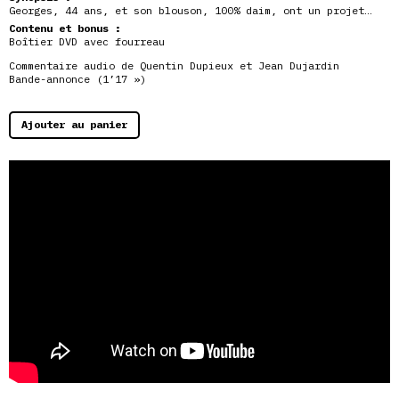
Georges, 44 ans, et son blouson, 100% daim, ont un projet…
Contenu et bonus :
Boîtier DVD avec fourreau
Commentaire audio de Quentin Dupieux et Jean Dujardin
Bande-annonce (1’17 »)
Ajouter au panier