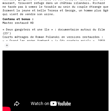
mourant, trouvent refuge dans un château irlandais. Richard
ne tarde pas à semer le trouble au sein du couple étrange que
forment la jeune et belle Teresa et George, un homme plus âgé
qui vient de vendre son usine.
Contenu et bonus :
Master restauré HD
« Deux gangsters et une île » : documentaire autour du film
(23′)
Courts métrages de Roman Polanski en versions restaurées :
– « Quand les anges tombent » (« Gdy spadaja anioly », 1959,
N&B/Couleurs, 21′)
– « Le Gros et le maigre (1961, inédit, N&B, 14′)
– « Les Mammifères » (« Ssaki », 1962, N&B, 10′)
Bande-annonce