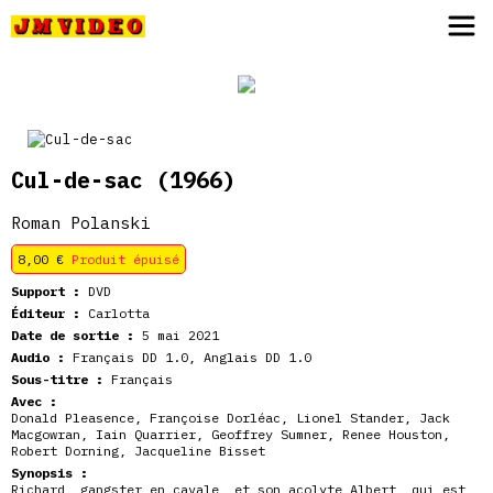
JM Video
Cul-de-sac
(1966)
Roman Polanski
8,00
€
Produit épuisé
Support :
DVD
Éditeur :
Carlotta
Date de sortie :
5 mai 2021
Audio :
Français DD 1.0, Anglais DD 1.0
Sous-titre :
Français
Avec :
Donald Pleasence, Françoise Dorléac, Lionel Stander, Jack
Macgowran, Iain Quarrier, Geoffrey Sumner, Renee Houston,
Robert Dorning, Jacqueline Bisset
Synopsis :
Richard, gangster en cavale, et son acolyte Albert, qui est