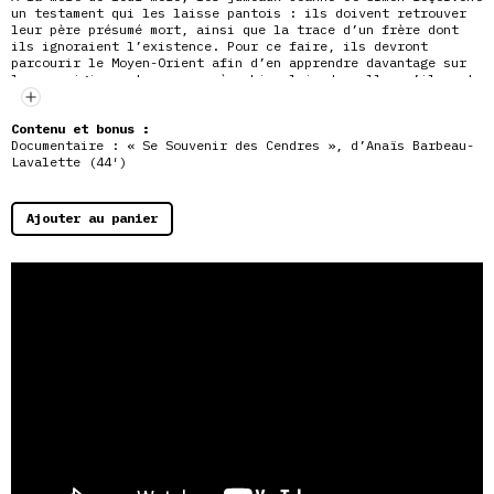
un testament qui les laisse pantois : ils doivent retrouver
leur père présumé mort, ainsi que la trace d’un frère dont
ils ignoraient l’existence. Pour ce faire, ils devront
parcourir le Moyen-Orient afin d’en apprendre davantage sur
leurs
origines et sur une mère bien loin de celle qu’ils ont
connue.
Contenu et bonus :
Documentaire : « Se Souvenir des Cendres », d’Anaïs Barbeau-
Lavalette (44′)
Ajouter au panier