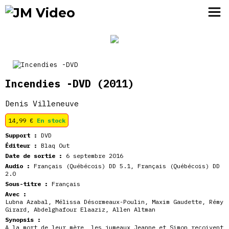
JM Video
Incendies -DVD
(2011)
Denis Villeneuve
14,99
€
En stock
Support :
DVD
Éditeur :
Blaq Out
Date de sortie :
6 septembre 2016
Audio :
Français (Québécois) DD 5.1, Français (Québécois) DD
2.0
Sous-titre :
Français
Avec :
Lubna Azabal, Mélissa Désormeaux-Poulin, Maxim Gaudette, Rémy
Girard, Abdelghafour Elaaziz, Allen Altman
Synopsis :
A la mort de leur mère, les jumeaux Jeanne et Simon reçoivent