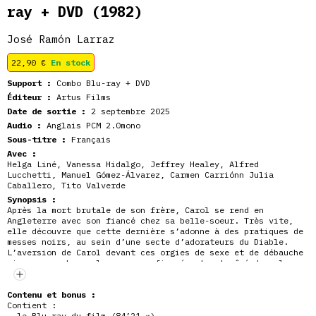
ray + DVD
(1982)
José Ramón Larraz
22,90
€
En stock
Support :
Combo Blu-ray + DVD
Éditeur :
Artus Films
Date de sortie :
2 septembre 2025
Audio :
Anglais PCM 2.0mono
Sous-titre :
Français
Avec :
Helga Liné, Vanessa Hidalgo, Jeffrey Healey, Alfred
Lucchetti, Manuel Gómez-Álvarez, Carmen Carriónn Julia
Caballero, Tito Valverde
Synopsis :
Après la mort brutale de son frère, Carol se rend en
Angleterre avec son fiancé chez sa belle-soeur. Très vite,
elle découvre que cette dernière s’adonne à des pratiques de
messes noirs, au sein d’une secte d’adorateurs du Diable.
L’aversion de Carol devant ces orgies de sexe et de débauche
vire au cauchemar lorsque son fiancé est entraîné dans le
groupe.
Contenu et bonus :
Contient :
– le Blu-ray du film (84’21 »)