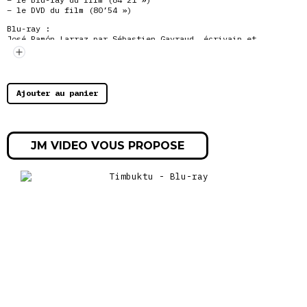
– le DVD du film (80’54 »)
Blu-ray :
José Ramón Larraz par Sébastien Gayraud, écrivain et
conférencier et Emmanuel Le Gagne, rédacteur cinéma pour
Culturopoing (2025, 41’23 »)
DVD :
José Ramón Larraz par Sébastien Gayraud, écrivain et
Ajouter au panier
conférencier et Emmanuel Le Gagne, rédacteur cinéma pour
Culturopoing (2025, 41’23 »)
JM VIDEO VOUS PROPOSE