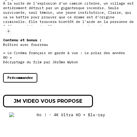
À la suite de l’explosion d’un camion citerne, un village est
entièrement détruit par un gigantesque incendie. Seule
survivante, seul témoin, une jeune institutrice, Claire, qui
va se battre pour prouver que ce drame est d’origine
criminelle. Elle trouvera bientôt de l’aide en la personne de
Jeff, un petit magouilleur cynique qui deviendra presque
involontairement un héros.
Contenu et bonus :
Boîtier avec fourreau
« Le Cinéma français en garde à vue : Le polar des années
80 »
Décryptage du film par Jérôme Wybon
Précommander
JM VIDEO VOUS PROPOSE