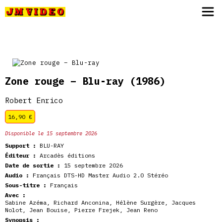
JM Video
Zone rouge – Blu-ray
(1986)
Robert Enrico
16,90
€
Disponible le 15 septembre 2026
Support :
BLU-RAY
Éditeur :
Arcadès éditions
Date de sortie :
15 septembre 2026
Audio :
Français DTS-HD Master Audio 2.0 Stéréo
Sous-titre :
Français
Avec :
Sabine Azéma
,
Richard Anconina
,
Hélène Surgère
,
Jacques
Nolot
,
Jean Bouise
,
Pierre Frejek
,
Jean Reno
Synopsis :