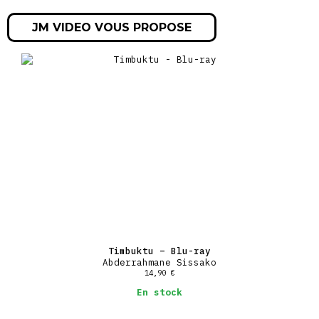
1977 La Communion solennelle
Sélection Officielle Cannes 1977 « En Compétition »
JM VIDEO VOUS PROPOSE
1980 Fernand
1985 Mystère Alexina
Sélection Officielle Cannes 1985 « Un Certain Regard »
1990 Baptême
1992 Promenades d’été
1993 La Place d’un autre
Sélection Cannes 1993 « Cinéma en France »
1995 Les Frères Gravet
2000 Rue du Retrait
2002 L’enfant du pays
2007 Il a suffi que maman s’en aille
2008 Comme une étoile dans la nuit
2010 Nannerl la sœur de Mozart
2012 Madame Solario
2013 Le Prochain film
2015 Anton Tchekhov – 1890
6h de bonus dont 1 moyen métrage inédit de 52mn, Simon
1 CD de 54mn des musiques composées par Marie-Jeanne Séréro
pour les films de René Féret
1 livret de 60 pages rassemblant des photos et des extraits
Timbuktu – Blu-ray
du journal de René Féret
Abderrahmane Sissako
14,90
€
En stock