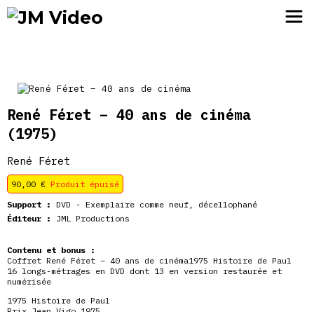
JM Video
René Féret – 40 ans de cinéma
(1975)
René Féret
90,00
€
Produit épuisé
Support :
DVD - Exemplaire comme neuf, décellophané
Éditeur :
JML Productions
Contenu et bonus :
Coffret René Féret – 40 ans de cinéma1975 Histoire de Paul
16 longs-métrages en DVD dont 13 en version restaurée et
numérisée
1975 Histoire de Paul
Prix Jean Vigo 1975