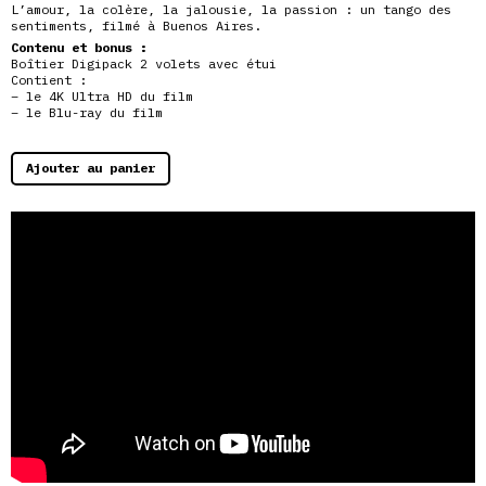
L’amour, la colère, la jalousie, la passion : un tango des
sentiments, filmé à Buenos Aires.
Contenu et bonus :
Boîtier Digipack 2 volets avec étui
Contient :
– le 4K Ultra HD du film
– le Blu-ray du film
Ajouter au panier