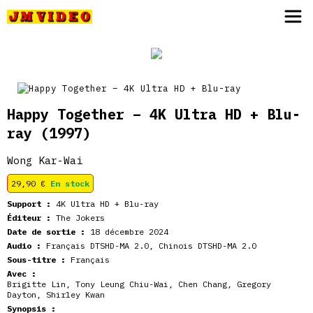
JM Video
Happy Together – 4K Ultra HD + Blu-
ray
(1997)
Wong Kar-Wai
29,90
€
En stock
Support :
4K Ultra HD + Blu-ray
Éditeur :
The Jokers
Date de sortie :
18 décembre 2024
Audio :
Français DTSHD-MA 2.0, Chinois DTSHD-MA 2.0
Sous-titre :
Français
Avec :
Brigitte Lin, Tony Leung Chiu-Wai, Chen Chang, Gregory
Dayton, Shirley Kwan
Synopsis :