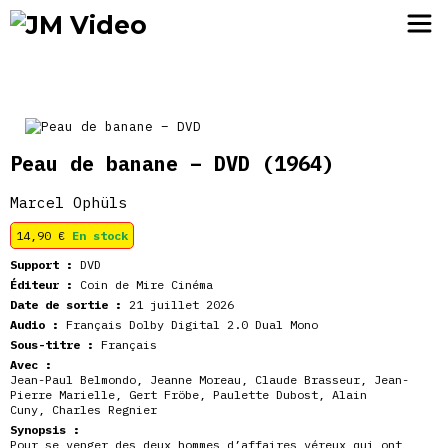
JM Video
Peau de banane – DVD
(1964)
Marcel Ophüls
14,90
€
En stock
Support :
DVD
Éditeur :
Coin de Mire Cinéma
Date de sortie :
21 juillet 2026
Audio :
Français Dolby Digital 2.0 Dual Mono
Sous-titre :
Français
Avec :
Jean-Paul Belmondo
,
Jeanne Moreau
,
Claude Brasseur
,
Jean-
Pierre Marielle
,
Gert Fröbe
,
Paulette Dubost
,
Alain
Cuny
,
Charles Regnier
Synopsis :
Pour se venger des deux hommes d’affaires véreux qui ont