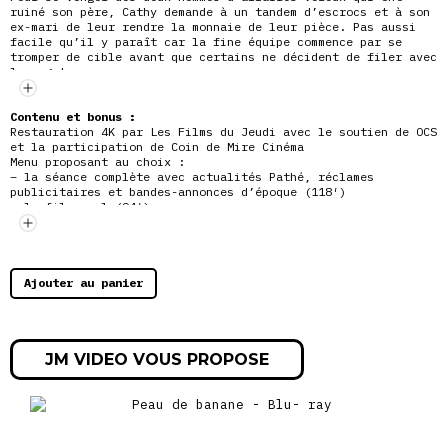
ruiné son père, Cathy demande à un tandem d’escrocs et à son
ex-mari de leur rendre la monnaie de leur pièce. Pas aussi
facile qu’il y paraît car la fine équipe commence par se
tromper de cible avant que certains ne décident de filer avec
le magot…
Contenu et bonus :
Restauration 4K par Les Films du Jeudi avec le soutien de OCS
et la participation de Coin de Mire Cinéma
Menu proposant au choix :
– la séance complète avec actualités Pathé, réclames
publicitaires et bandes-annonces d’époque (118′)
– le film seul (94′)
Journal d’actualités cinématographies d’époque
Réclames publicitaires d’époque
Bandes-annonces d’époque
« Du rififi en camargue » : Document de Julien Comelli
Interviews de Jean-Paul Belmondo
Ajouter au panier
JM VIDEO VOUS PROPOSE