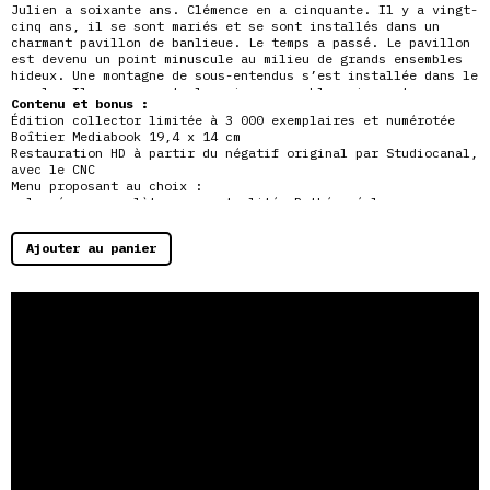
Julien a soixante ans. Clémence en a cinquante. Il y a vingt-
cinq ans, il se sont mariés et se sont installés dans un
charmant pavillon de banlieue. Le temps a passé. Le pavillon
est devenu un point minuscule au milieu de grands ensembles
hideux. Une montagne de sous-entendus s’est installée
dans le
couple. Ils ne peuvent plus vivre ensemble mais sont
Contenu et bonus :
incapables de se quitter. Julien a reporté toute sa tendresse
Édition collector limitée à 3 000 exemplaires et numérotée
sur un chat de gouttière, Clémence en est terriblement
Boîtier Mediabook 19,4 x 14 cm
jalouse…
Restauration HD à partir du négatif original par Studiocanal,
avec le CNC
Menu proposant au choix :
– la séance complète avec actualités Pathé, réclames
publicitaires et bandes-annonces d’époque
– le film seul
Ajouter au panier
Contient :
– le Blu-ray du film (88′ – séance complète 109′)
– le DVD du film (84′ – séance complète 105′ – zone 2)
– un livret reproduisant des documents d’époque (24 pages)
– 10 reproductions de photos d’exploitations (15 x 12 cm)
– la reproduction de l’affiche d’époque (29 x 21,5 cm)
Interview de Pierre Granier-Deferre (Studiocanal, 2003,
44’33 »)
Actualités Pathé d’époque (HD)
Réclames publicitaires d’époque
Bandes-annonces d’époque
Bandes-annonces de la collection « La Séance »