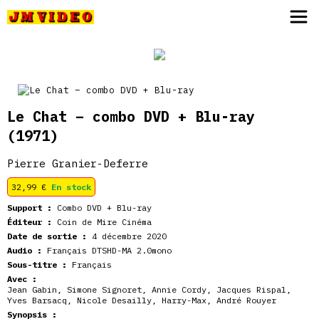
JM Video
Le Chat – combo DVD + Blu-ray
(1971)
Pierre Granier-Deferre
32,99
€
En stock
Support :
Combo DVD + Blu-ray
Éditeur :
Coin de Mire Cinéma
Date de sortie :
4 décembre 2020
Audio :
Français DTSHD-MA 2.0mono
Sous-titre :
Français
Avec :
Jean Gabin, Simone Signoret, Annie Cordy, Jacques Rispal,
Yves Barsacq, Nicole Desailly, Harry-Max, André Rouyer
Synopsis :