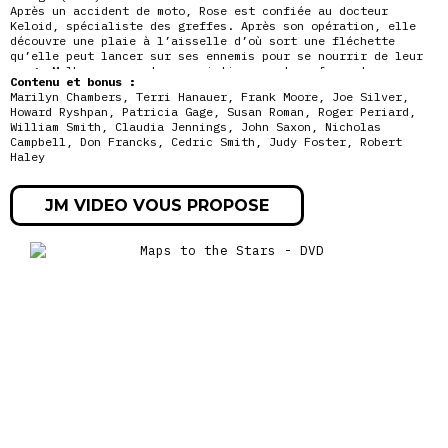
Après un accident de moto, Rose est confiée au docteur
Keloid, spécialiste des greffes. Après son opération, elle
découvre une plaie à l’aisselle d’où sort une fléchette
qu’elle peut lancer sur ses ennemis pour se nourrir de leur
sang. Malheureusement, ses victimes se transforment
en
Contenu et bonus :
zombies assoiffés de sang…
Marilyn Chambers, Terri Hanauer, Frank Moore, Joe Silver,
Howard Ryshpan, Patricia Gage, Susan Roman, Roger Periard,
– Fast Company (1979) :
William Smith, Claudia Jennings, John Saxon, Nicholas
Lonnie Johnson a consacré sa vie à sa passion : la course de
Campbell, Don Francks, Cedric Smith, Judy Foster, Robert
dragster. Au volant de son bolide, il est devenu un véritable
Haley
héros national. Mais depuis longtemps, Lonnie tente de
résister à la pression des sponsors et à cette concurrence
impitoyable qui n’a plus guère à voir avec l’esprit sportif…
JM VIDEO VOUS PROPOSE