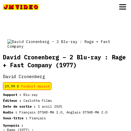
JM Video
David Cronenberg – 2 Blu-ray : Rage
+ Fast Company
(1977)
David Cronenberg
29,99
€
Produit épuisé
Support :
Blu-ray
Éditeur :
Carlotta Films
Date de sortie :
1 avril 2025
Audio :
Français DTSHD-MA 2.0, Anglais DTSHD-MA 2.0
Sous-titre :
Français
Synopsis :
– Rage (1977) :