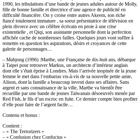
1990, les tribulations d’une bande de jeunes adultes autour de Molly,
fille de bonne famille et directrice d’une agence de publicité en
difficulté financière. On y croise entre autres Akeem, son riche
fiancé totalement immature , sa soeur présentatrice de télévision en
plein divorce avec un célèbre écrivain en proie à une crise
existentielle , et Qiqi, son assistante personnelle dont la perfection
affichée cache de nombreuses failles. Quelques jours vont suffire à
remettre en question les aspirations, désirs et croyances de cette
galerie de personnages…
– Mahjong (1996) :Marthe, une Française de dix-huit ans, débarque
à Taipei pour retrouver Markus, un architecte d’intérieur anglais
dont elle s’était éprise à Londres. Mais l’arrivée inopinée de la jeune
femme le met dans l’embarras vis-à-vis de sa nouvelle petite amie,
Alison, dont la famille a beaucoup investi dans ses affaires. Sans
argent et sans connaissance de la ville, Marthe va bientôt être
recueillie par une bande de jeunes Taïwanais désoeuvrés menée par
Red Fish, le fils d’un escroc en fuite. Ce dernier compte bien profiter
d’elle pour faire de l’argent facile…
Contenu et bonus :
Contient :
– « The Terrorizers »
– « Confusion chez Confucius »