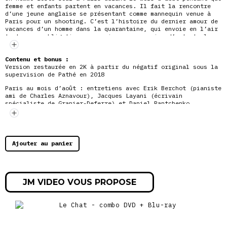
femme et enfants partent en vacances. Il fait la rencontre
d’une jeune anglaise se présentant comme mannequin venue à
Paris pour un shooting. C’est l’histoire du dernier amour de
vacances d’un homme dans la quarantaine, qui envoie en l’air
toutes ses obligations pour vivre une passion d’autant plus
forte qu’elle est condamnée par la fin des vacances.
Contenu et bonus :
Version restaurée en 2K à partir du négatif original sous la
supervision de Pathé en 2018
Paris au mois d’août : entretiens avec Erik Berchot (pianiste
ami de Charles Aznavour), Jacques Layani (écrivain
spécialiste de Granier-Deferre) et Daniel Pantchenko
(écrivain biographe de Charles Aznavour) (28’13 »)
Actualités Pathé :
– Les aoûtiens (2’11 »)
– Paris se transforme (1’01 »)
– Les coulisses d’Aznavour (4’55 »)
Ajouter au panier
– La vie du cinéma (3’10 »)
JM VIDEO VOUS PROPOSE