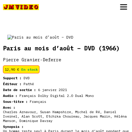
JM Video
Paris au mois d’août – DVD
(1966)
Pierre Granier-Deferre
12,90
€
En stock
Support :
DVD
Éditeur :
Pathé
Date de sortie :
6 janvier 2021
Audio :
Français Dolby Digital 2.0 Dual Mono
Sous-titre :
Français
Avec :
Charles Aznavour
,
Susan Hampshire
,
Michel de Ré
,
Daniel
Ivernel
,
Alan Scott
,
Etchika Choureau
,
Jacques Marin
,
Héléna
Manson
,
Dominique Davray
Synopsis :
Un homme reste seul à Paris durant le mois d’août pendant que