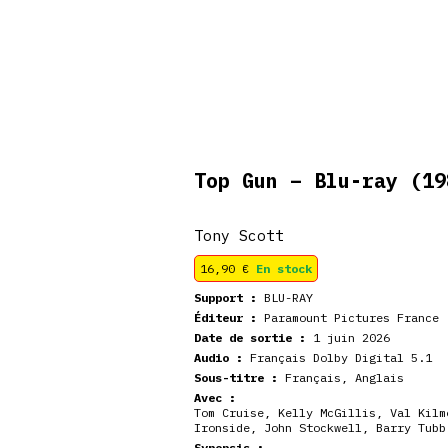
De retour en
veautés
Coffrets
Dédicace
stock
Top Gun – Blu-ray
(19
Tony Scott
16,90
€
En stock
Support :
BLU-RAY
Éditeur :
Paramount Pictures France
Date de sortie :
1 juin 2026
Audio :
Français Dolby Digital 5.1
Sous-titre :
Français, Anglais
Avec :
Tom Cruise
,
Kelly McGillis
,
Val Kilm
Ironside
,
John Stockwell
,
Barry Tubb
Synopsis :