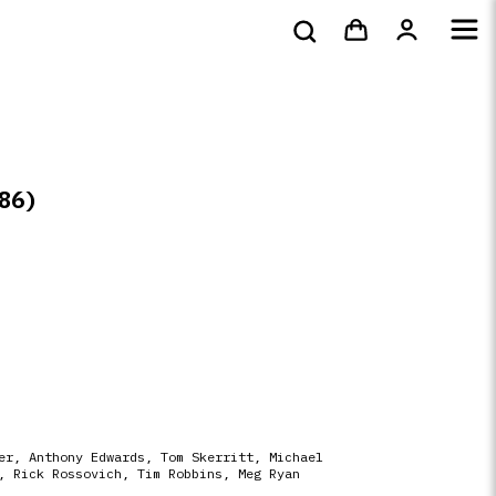
bluray &
Tote bags & t-
s
DVD
Livres
4k
shirts
86)
er
,
Anthony Edwards
,
Tom Skerritt
,
Michael
,
Rick Rossovich
,
Tim Robbins
,
Meg Ryan