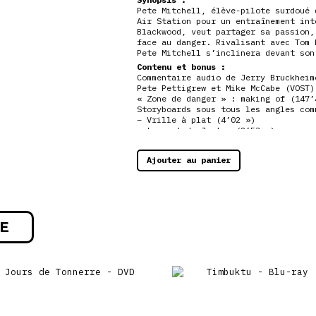
Pete Mitchell, élève-pilote surdoué 
Air Station pour un entraînement int
Blackwood, veut partager sa passion,
face au danger. Rivalisant avec Tom 
Pete Mitchell s’inclinera devant son
Contenu et bonus :
Commentaire audio de Jerry Bruckheim
Pete Pettigrew et Mike McCabe (VOST)
« Zone de danger » : making of (147’
Storyboards sous tous les angles com
– Vrille à plat (4’02 »)
– La mort de Jester (2’53 »)
« Le top du Top » : découvrez le vra
Les coulisses (5’30 », VOST)
Ajouter au panier
Interviews de Tom Cruise (6’42 », VO
« L’héritage de Top Gun »
« À tes six heures – Trente ans de T
E