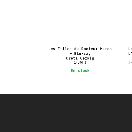
Les Filles du Docteur March
L
– Blu-ray
L
Greta Gerwig
14,90
€
J
En stock