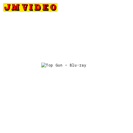
Petits
Occasions
Précommandes
Nou
JM Video
prix