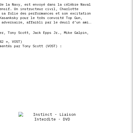
de la Navy, est envoyé dans la célèbre Naval
ensif. Un instructeur civil, Charlotte
 sa folie des performances et son excitation
Kasanksky pour le très convoité Top Gun,
 adversaire, affaibli par le deuil d’un ami…
er, Tony Scott, Jack Epps Jr., Mike Galpin,
42 », VOST)
mentés par Tony Scott (VOST) :
i Top Gun (28’46 », VOST)
ST)
op Gun »