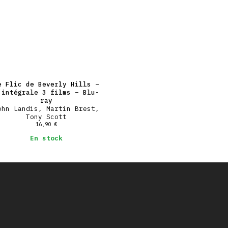
e Flic de Beverly Hills –
’intégrale 3 films – Blu-
ray
ohn Landis, Martin Brest,
Tony Scott
16,90
€
En stock