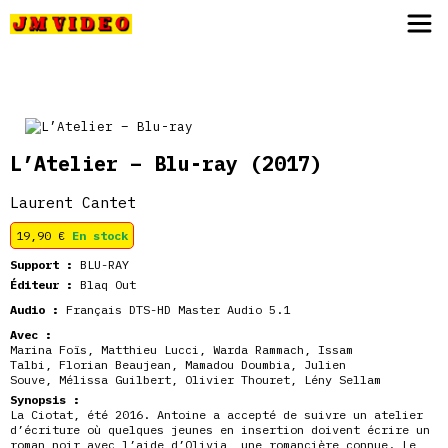
JM Video
L’Atelier – Blu-ray
(2017)
Laurent Cantet
19,90
€
En stock
Support :
BLU-RAY
Éditeur :
Blaq Out
Audio :
Français DTS-HD Master Audio 5.1
Avec :
Marina Foïs
,
Matthieu Lucci
,
Warda Rammach
,
Issam
Talbi
,
Florian Beaujean
,
Mamadou Doumbia
,
Julien
Souve
,
Mélissa Guilbert
,
Olivier Thouret
,
Lény Sellam
Synopsis :
La Ciotat, été 2016. Antoine a accepté de suivre un atelier
d’écriture où quelques jeunes en insertion doivent écrire un
roman noir avec l’aide d’Olivia, une romancière connue. Le