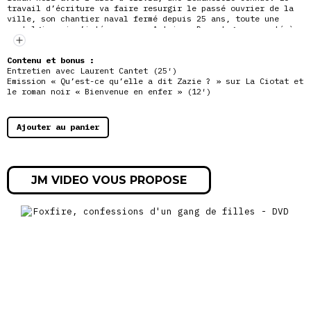
travail d’écriture va faire resurgir le passé ouvrier de la
ville, son chantier naval fermé depuis 25 ans, toute une
nostalgie qui n’intéresse pas Antoine. Davantage connecté à
l’anxiété du monde actuel, il va s’opposer rapidement au
groupe et à Olivia, que la violence du jeune homme va alarmer
autant que
Contenu et bonus :
séduire.
Entretien avec Laurent Cantet (25′)
Emission « Qu’est-ce qu’elle a dit Zazie ? » sur La Ciotat et
le roman noir « Bienvenue en enfer » (12′)
Ajouter au panier
JM VIDEO VOUS PROPOSE