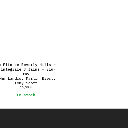
e Flic de Beverly Hills –
’intégrale 3 films – Blu-
ray
ohn Landis, Martin Brest,
Tony Scott
16,90
€
En stock