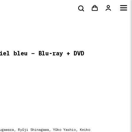
bluray &
Tote bags & t-
s
DVD
Livres
4k
shirts
iel bleu – Blu-ray + DVD
ugawara, Ryûji Shinagawa, Yûko Yashio, Keiko