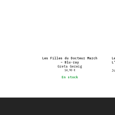
Les Filles du Docteur March
L
– Blu-ray
L
Greta Gerwig
14,90
€
J
En stock