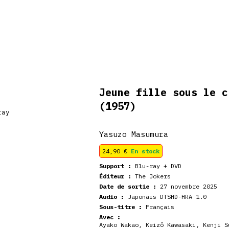
De retour en
veautés
Coffrets
Dédicace
stock
Jeune fille sous le c
(1957)
Yasuzo Masumura
24,90
€
En stock
Support :
Blu-ray + DVD
Éditeur :
The Jokers
Date de sortie :
27 novembre 2025
Audio :
Japonais DTSHD-HRA 1.0
Sous-titre :
Français
Avec :
Ayako Wakao, Keizô Kawasaki, Kenji S