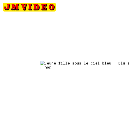
Petits
Occasions
Précommandes
Nou
JM Video
prix