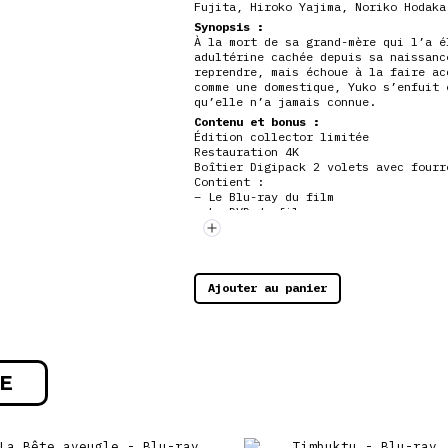
Fujita, Hiroko Yajima, Noriko Hodaka
Synopsis :
À la mort de sa grand-mère qui l’a é
adultérine cachée depuis sa naissanc
reprendre, mais échoue à la faire ac
comme une domestique, Yuko s’enfuit
qu’elle n’a jamais connue.
Contenu et bonus :
Édition collector limitée
Restauration 4K
Boîtier Digipack 2 volets avec fourr
Contient :
– Le Blu-ray du film
– Le DVD du film
Ajouter au panier
E