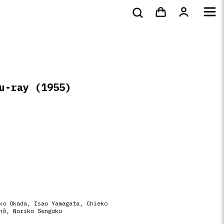
s
DVD
Livres
4k
shirts
lu-ray
(1955)
ko Okada
,
Isao Yamagata
,
Chieko
hô
,
Noriko Sengoku