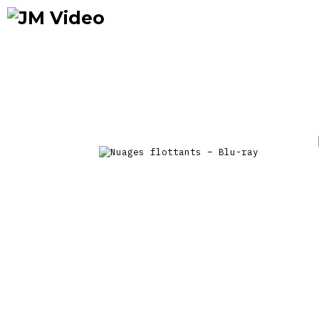
Occasions
Précommandes
Nou
prix
JM Video