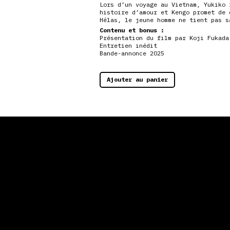
Lors d’un voyage au Vietnam, Yukiko 
histoire d’amour et Kengo promet de 
Hélas, le jeune homme ne tient pas s
Contenu et bonus :
Présentation du film par Koji Fukada
Entretien inédit
Bande-annonce 2025
Ajouter au panier