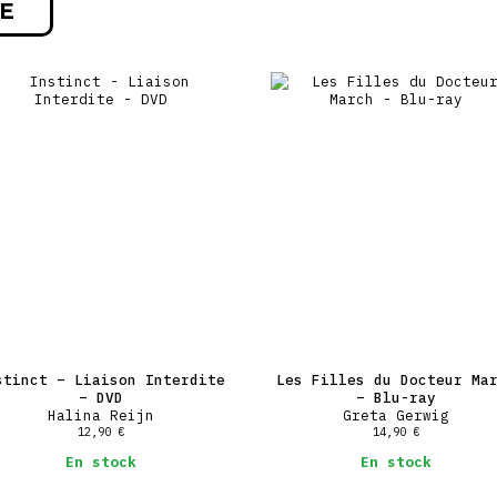
E
stinct – Liaison Interdite
Les Filles du Docteur Ma
– DVD
– Blu-ray
Halina Reijn
Greta Gerwig
12,90
€
14,90
€
En stock
En stock