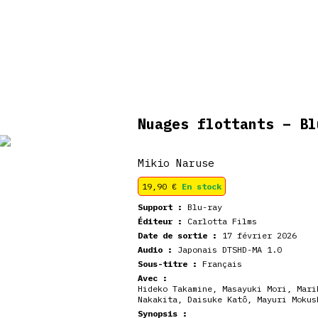
veautés
Coffrets
Dédicace
stock
Nuages flottants – B
Mikio Naruse
19,90
€
En stock
Support :
Blu-ray
Éditeur :
Carlotta Films
Date de sortie :
17 février 2026
Audio :
Japonais DTSHD-MA 1.0
Sous-titre :
Français
Avec :
Hideko Takamine
,
Masayuki Mori
,
Mari
Nakakita
,
Daisuke Katô
,
Mayuri Mokus
Synopsis :