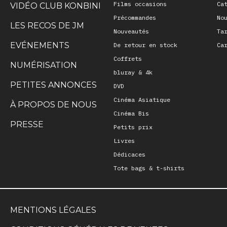
Films occasions
Ca
VIDÉO CLUB KONBINI
Précommandes
No
LES RECOS DE JM
Nouveautés
Ta
EVÉNEMENTS
De retour en stock
Ca
Coffrets
NUMÉRISATION
bluray & 4k
PETITES ANNONCES
DVD
Cinéma Asiatique
À PROPOS DE NOUS
Cinéma Bis
PRESSE
Petits prix
Livres
Dédicaces
Tote bags & t-shirts
MENTIONS LÉGALES