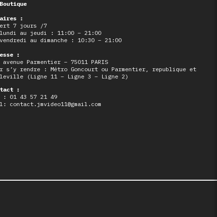
Boutique
aires :
ert 7 jours /7
lundi au jeudi : 11:00 – 21:00
vendredi au dimanche : 10:30 – 21:00
esse :
 avenue Parmentier – 75011 PARIS
r s’y rendre : Métro Goncourt ou Parmentier, republique et
leville (Ligne 11 – Ligne 3 – Ligne 2)
tact :
 : 01 43 57 21 49
l: contact.jmvideo11@gmail.com