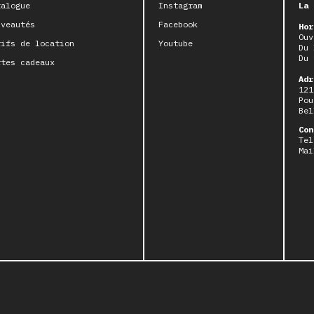
talogue
Instagram
La 
uveautés
Facebook
Hor
Ouv
rifs de location
Youtube
Du 
Du 
rtes cadeaux
Adr
121
Pou
Bel
Con
Tel
Mai