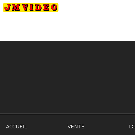
JM Video
ACCUEIL
VENTE
L