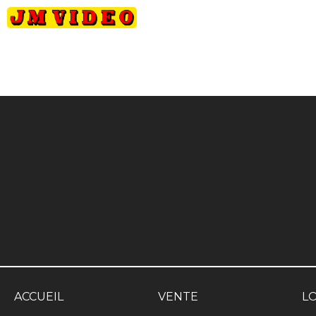
JM Video
ACCUEIL
VENTE
L