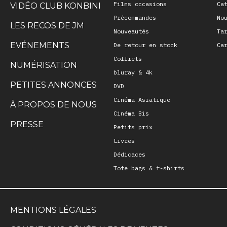
Films occasions
Ca
VIDÉO CLUB KONBINI
Précommandes
No
LES RECOS DE JM
Nouveautés
Ta
EVÉNEMENTS
De retour en stock
Ca
Coffrets
NUMÉRISATION
bluray & 4k
PETITES ANNONCES
DVD
Cinéma Asiatique
À PROPOS DE NOUS
Cinéma Bis
PRESSE
Petits prix
Livres
Dédicaces
Tote bags & t-shirts
MENTIONS LÉGALES