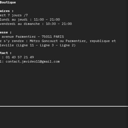
Boutique
aires :
ert 7 jours /7
lundi au jeudi : 11:00 – 21:00
vendredi au dimanche : 10:30 – 21:00
esse :
 avenue Parmentier – 75011 PARIS
r s’y rendre : Métro Goncourt ou Parmentier, republique et
leville (Ligne 11 – Ligne 3 – Ligne 2)
tact :
 : 01 43 57 21 49
l: contact.jmvideo11@gmail.com