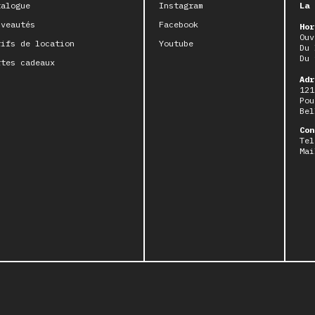
talogue
Instagram
La 
uveautés
Facebook
Hor
Ouv
rifs de location
Youtube
Du 
Du 
rtes cadeaux
Adr
121
Pou
Bel
Con
Tel
Mai