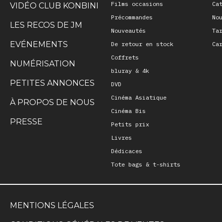
Films occasions
Ca
VIDÉO CLUB KONBINI
Précommandes
No
LES RECOS DE JM
Nouveautés
Ta
EVÉNEMENTS
De retour en stock
Ca
Coffrets
NUMÉRISATION
bluray & 4k
PETITES ANNONCES
DVD
Cinéma Asiatique
À PROPOS DE NOUS
Cinéma Bis
PRESSE
Petits prix
Livres
Dédicaces
Tote bags & t-shirts
MENTIONS LÉGALES