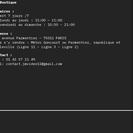
Boutique
aires :
ert 7 jours /7
lundi au jeudi : 11:00 – 21:00
vendredi au dimanche : 10:30 – 21:00
esse :
 avenue Parmentier – 75011 PARIS
r s’y rendre : Métro Goncourt ou Parmentier, republique et
leville (Ligne 11 – Ligne 3 – Ligne 2)
tact :
 : 01 43 57 21 49
l: contact.jmvideo11@gmail.com