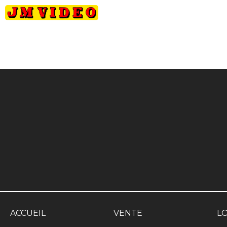
JM Video
ACCUEIL
VENTE
L