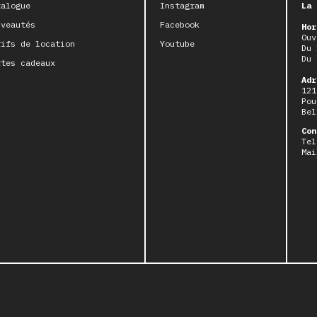
talogue
Instagram
La 
uveautés
Facebook
Hor
Ouv
rifs de location
Youtube
Du 
Du 
rtes cadeaux
Adr
121
Pou
Bel
Con
Tel
Mai