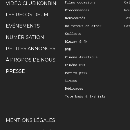
Films occasions
Ca
VIDÉO CLUB KONBINI
Précommandes
No
LES RECOS DE JM
Nouveautés
Ta
EVÉNEMENTS
De retour en stock
Ca
Coffrets
NUMÉRISATION
bluray & 4k
PETITES ANNONCES
DVD
Cinéma Asiatique
À PROPOS DE NOUS
Cinéma Bis
PRESSE
Petits prix
Livres
Dédicaces
Tote bags & t-shirts
MENTIONS LÉGALES