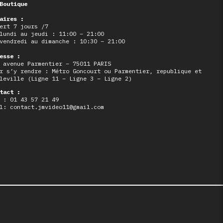
Boutique
aires :
ert 7 jours /7
lundi au jeudi : 11:00 – 21:00
vendredi au dimanche : 10:30 – 21:00
esse :
 avenue Parmentier – 75011 PARIS
r s’y rendre : Métro Goncourt ou Parmentier, republique et
leville (Ligne 11 – Ligne 3 – Ligne 2)
tact :
 : 01 43 57 21 49
l: contact.jmvideo11@gmail.com