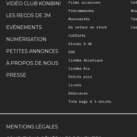
Films occasions
Ca
VIDÉO CLUB KONBINI
Précommandes
No
LES RECOS DE JM
Nouveautés
Ta
EVÉNEMENTS
De retour en stock
Ca
Coffrets
NUMÉRISATION
bluray & 4k
PETITES ANNONCES
DVD
Cinéma Asiatique
À PROPOS DE NOUS
Cinéma Bis
PRESSE
Petits prix
Livres
Dédicaces
Tote bags & t-shirts
MENTIONS LÉGALES