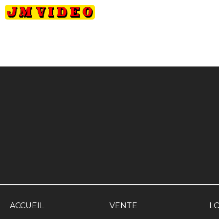
JM Video
ACCUEIL
VENTE
L