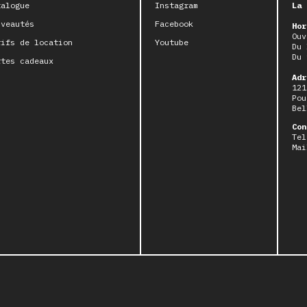
talogue
Instagram
La 
uveautés
Facebook
Hor
Ouv
rifs de location
Youtube
Du 
Du 
rtes cadeaux
Adr
121
Pou
Bel
Con
Tel
Mai