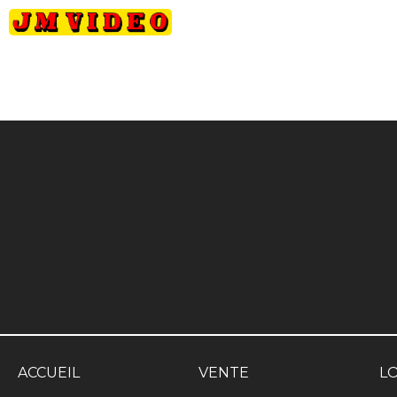
JM Video
ACCUEIL
VENTE
L