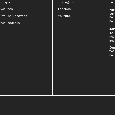
talogue
Instagram
La 
uveautés
Facebook
Hor
Ouv
rifs de location
Youtube
Du 
Du 
rtes cadeaux
Adr
121
Pou
Bel
Con
Tel
Mai