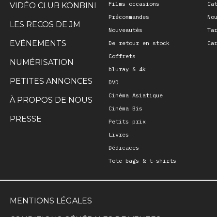
Films occasions
Ca
VIDÉO CLUB KONBINI
Précommandes
No
LES RECOS DE JM
Nouveautés
Ta
EVÉNEMENTS
De retour en stock
Ca
Coffrets
NUMÉRISATION
bluray & 4k
PETITES ANNONCES
DVD
Cinéma Asiatique
À PROPOS DE NOUS
Cinéma Bis
PRESSE
Petits prix
Livres
Dédicaces
Tote bags & t-shirts
MENTIONS LÉGALES