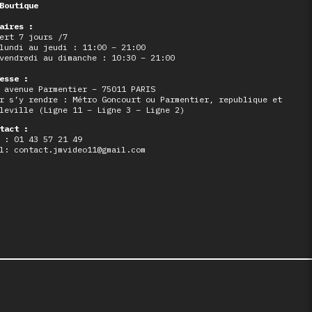
Boutique
aires :
ert 7 jours /7
lundi au jeudi : 11:00 – 21:00
vendredi au dimanche : 10:30 – 21:00
esse :
 avenue Parmentier – 75011 PARIS
r s’y rendre : Métro Goncourt ou Parmentier, republique et
leville (Ligne 11 – Ligne 3 – Ligne 2)
tact :
 : 01 43 57 21 49
l: contact.jmvideo11@gmail.com