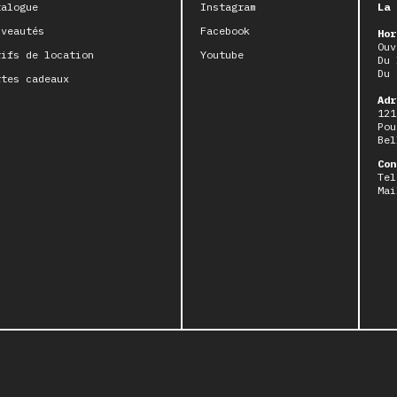
talogue
Instagram
La 
uveautés
Facebook
Hor
Ouv
rifs de location
Youtube
Du 
Du 
rtes cadeaux
Adr
121
Pou
Bel
Con
Tel
Mai