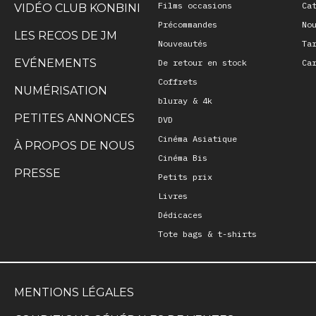
Films occasions
Ca
VIDÉO CLUB KONBINI
Précommandes
No
LES RECOS DE JM
Nouveautés
Ta
EVÉNEMENTS
De retour en stock
Ca
Coffrets
NUMÉRISATION
bluray & 4k
PETITES ANNONCES
DVD
Cinéma Asiatique
À PROPOS DE NOUS
Cinéma Bis
PRESSE
Petits prix
Livres
Dédicaces
Tote bags & t-shirts
MENTIONS LÉGALES