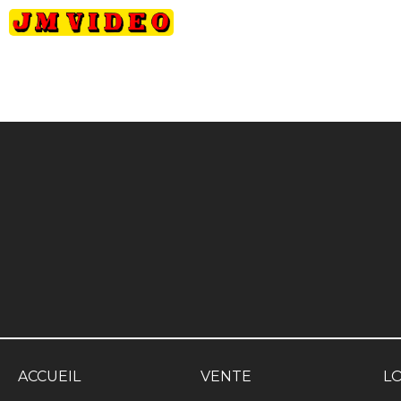
JM Video
ACCUEIL
VENTE
L