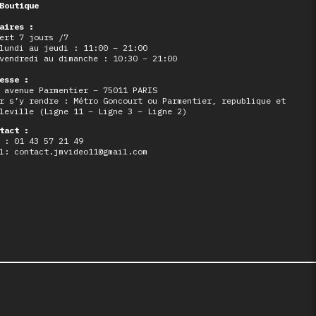
Boutique
aires :
ert 7 jours /7
lundi au jeudi : 11:00 – 21:00
vendredi au dimanche : 10:30 – 21:00
esse :
 avenue Parmentier – 75011 PARIS
r s’y rendre : Métro Goncourt ou Parmentier, republique et
leville (Ligne 11 – Ligne 3 – Ligne 2)
tact :
 : 01 43 57 21 49
l: contact.jmvideo11@gmail.com