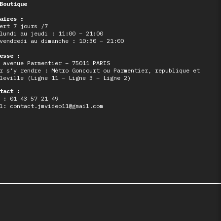
Boutique
aires :
ert 7 jours /7
lundi au jeudi : 11:00 – 21:00
vendredi au dimanche : 10:30 – 21:00
esse :
 avenue Parmentier – 75011 PARIS
r s’y rendre : Métro Goncourt ou Parmentier, republique et
leville (Ligne 11 – Ligne 3 – Ligne 2)
tact :
 : 01 43 57 21 49
l: contact.jmvideo11@gmail.com