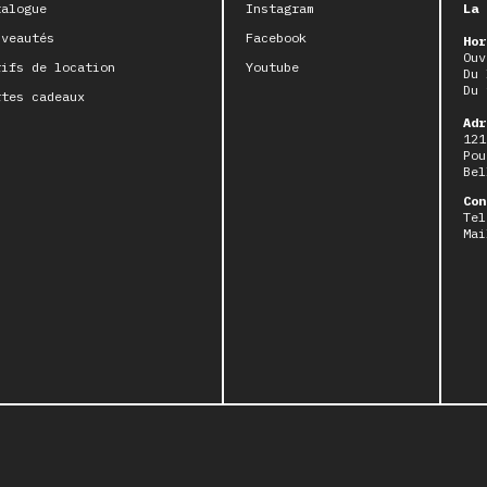
talogue
Instagram
La 
uveautés
Facebook
Hor
Ouv
rifs de location
Youtube
Du 
Du 
rtes cadeaux
Adr
121
Pou
Bel
Con
Tel
Mai