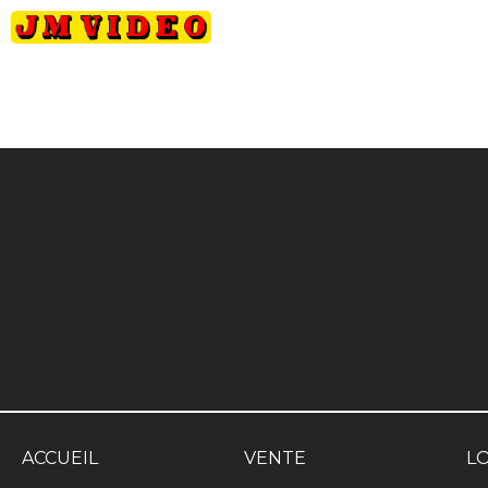
JM Video
ACCUEIL
VENTE
L