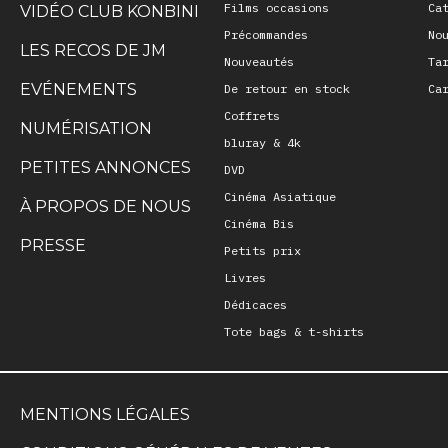
Films occasions
Ca
VIDÉO CLUB KONBINI
Précommandes
No
LES RECOS DE JM
Nouveautés
Ta
EVÉNEMENTS
De retour en stock
Ca
Coffrets
NUMÉRISATION
bluray & 4k
PETITES ANNONCES
DVD
Cinéma Asiatique
À PROPOS DE NOUS
Cinéma Bis
PRESSE
Petits prix
Livres
Dédicaces
Tote bags & t-shirts
MENTIONS LÉGALES