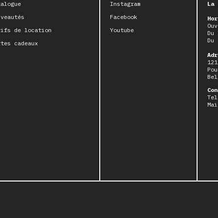
talogue
Instagram
La 
uveautés
Facebook
Hor
Ouv
rifs de location
Youtube
Du 
Du 
rtes cadeaux
Adr
121
Pou
Bel
Con
Tel
Mai