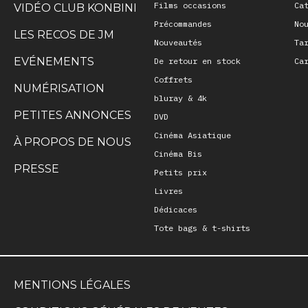
Films occasions
Ca
VIDÉO CLUB KONBINI
Précommandes
No
LES RECOS DE JM
Nouveautés
Ta
EVÉNEMENTS
De retour en stock
Ca
Coffrets
NUMÉRISATION
bluray & 4k
PETITES ANNONCES
DVD
Cinéma Asiatique
À PROPOS DE NOUS
Cinéma Bis
PRESSE
Petits prix
Livres
Dédicaces
Tote bags & t-shirts
MENTIONS LÉGALES