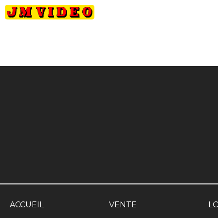
JM Video
ACCUEIL
VENTE
L