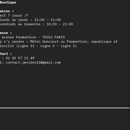
Boutique
aires :
ert 7 jours /7
lundi au jeudi : 11:00 – 21:00
vendredi au dimanche : 10:30 – 21:00
esse :
 avenue Parmentier – 75011 PARIS
r s’y rendre : Métro Goncourt ou Parmentier, republique et
leville (Ligne 11 – Ligne 3 – Ligne 2)
tact :
 : 01 43 57 21 49
l: contact.jmvideo11@gmail.com