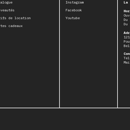
talogue
Instagram
La 
uveautés
Facebook
Hor
Ouv
rifs de location
Youtube
Du 
Du 
rtes cadeaux
Adr
121
Pou
Bel
Con
Tel
Mai