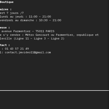
Boutique
aires :
ert 7 jours /7
lundi au jeudi : 11:00 – 21:00
vendredi au dimanche : 10:30 – 21:00
esse :
 avenue Parmentier – 75011 PARIS
r s’y rendre : Métro Goncourt ou Parmentier, republique et
leville (Ligne 11 – Ligne 3 – Ligne 2)
tact :
 : 01 43 57 21 49
l: contact.jmvideo11@gmail.com