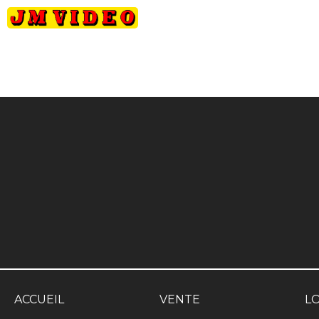
JM Video
ACCUEIL
VENTE
L