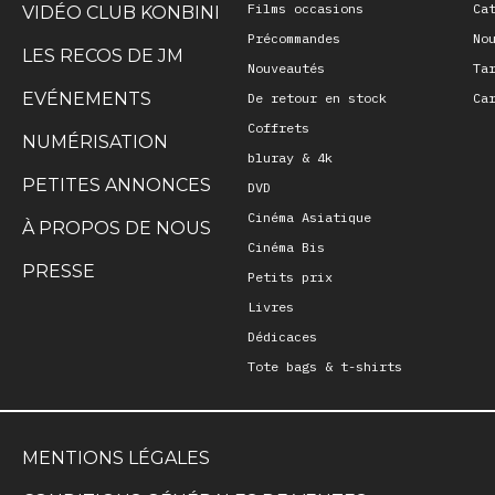
Films occasions
Ca
VIDÉO CLUB KONBINI
Précommandes
No
LES RECOS DE JM
Nouveautés
Ta
EVÉNEMENTS
De retour en stock
Ca
Coffrets
NUMÉRISATION
bluray & 4k
PETITES ANNONCES
DVD
Cinéma Asiatique
À PROPOS DE NOUS
Cinéma Bis
PRESSE
Petits prix
Livres
Dédicaces
Tote bags & t-shirts
MENTIONS LÉGALES