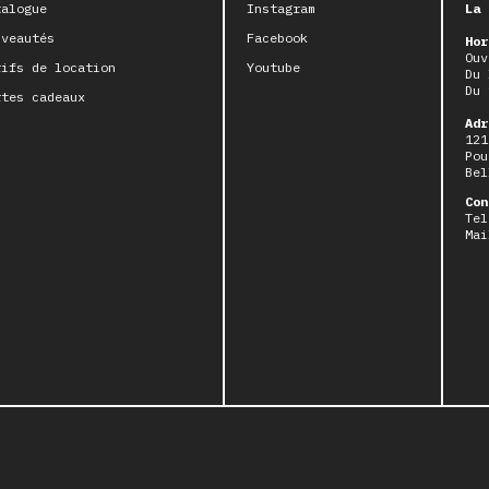
talogue
Instagram
La 
uveautés
Facebook
Hor
Ouv
rifs de location
Youtube
Du 
Du 
rtes cadeaux
Adr
121
Pou
Bel
Con
Tel
Mai