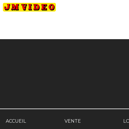
JM Video
ACCUEIL
VENTE
L