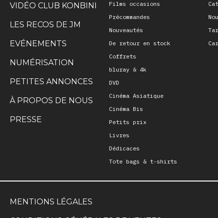
Films occasions
Ca
VIDÉO CLUB KONBINI
Précommandes
No
LES RECOS DE JM
Nouveautés
Ta
EVÉNEMENTS
De retour en stock
Ca
Coffrets
NUMÉRISATION
bluray & 4k
PETITES ANNONCES
DVD
Cinéma Asiatique
À PROPOS DE NOUS
Cinéma Bis
PRESSE
Petits prix
Livres
Dédicaces
Tote bags & t-shirts
MENTIONS LÉGALES