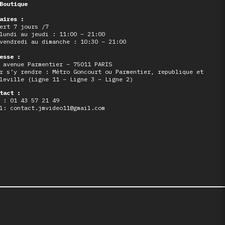
Boutique
aires :
ert 7 jours /7
lundi au jeudi : 11:00 – 21:00
vendredi au dimanche : 10:30 – 21:00
esse :
 avenue Parmentier – 75011 PARIS
r s’y rendre : Métro Goncourt ou Parmentier, republique et
leville (Ligne 11 – Ligne 3 – Ligne 2)
tact :
 : 01 43 57 21 49
l: contact.jmvideo11@gmail.com