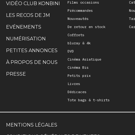
Films occasions
Ca
VIDÉO CLUB KONBINI
Précommandes
No
LES RECOS DE JM
Nouveautés
Ta
EVÉNEMENTS
De retour en stock
Ca
Coffrets
NUMÉRISATION
bluray & 4k
PETITES ANNONCES
DVD
Cinéma Asiatique
À PROPOS DE NOUS
Cinéma Bis
PRESSE
Petits prix
Livres
Dédicaces
Tote bags & t-shirts
MENTIONS LÉGALES