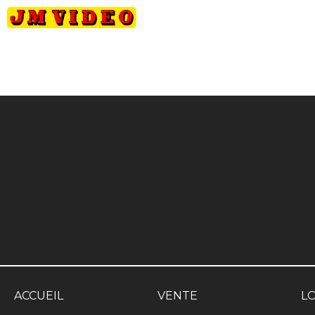
JM Video
ACCUEIL
VENTE
L