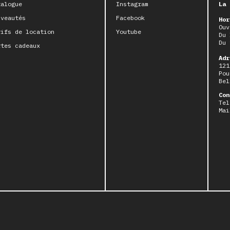
talogue
Instagram
La 
uveautés
Facebook
Hor
Ouv
rifs de location
Youtube
Du 
Du 
rtes cadeaux
Adr
121
Pou
Bel
Con
Tel
Mai