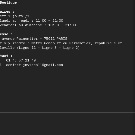
Boutique
aires :
ert 7 jours /7
lundi au jeudi : 11:00 – 21:00
vendredi au dimanche : 10:30 – 21:00
esse :
 avenue Parmentier – 75011 PARIS
r s’y rendre : Métro Goncourt ou Parmentier, republique et
leville (Ligne 11 – Ligne 3 – Ligne 2)
tact :
 : 01 43 57 21 49
l: contact.jmvideo11@gmail.com