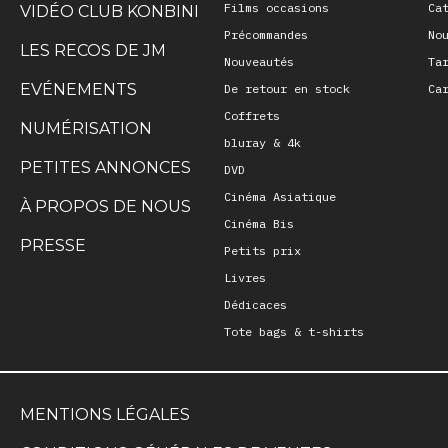
Films occasions
Ca
VIDÉO CLUB KONBINI
Précommandes
No
LES RECOS DE JM
Nouveautés
Ta
EVÉNEMENTS
De retour en stock
Ca
Coffrets
NUMÉRISATION
bluray & 4k
PETITES ANNONCES
DVD
Cinéma Asiatique
À PROPOS DE NOUS
Cinéma Bis
PRESSE
Petits prix
Livres
Dédicaces
Tote bags & t-shirts
MENTIONS LÉGALES