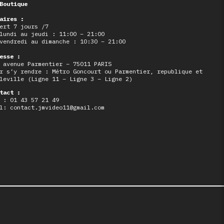
Boutique
aires :
ert 7 jours /7
lundi au jeudi : 11:00 – 21:00
vendredi au dimanche : 10:30 – 21:00
esse :
 avenue Parmentier – 75011 PARIS
r s’y rendre : Métro Goncourt ou Parmentier, republique et
leville (Ligne 11 – Ligne 3 – Ligne 2)
tact :
 : 01 43 57 21 49
l: contact.jmvideo11@gmail.com