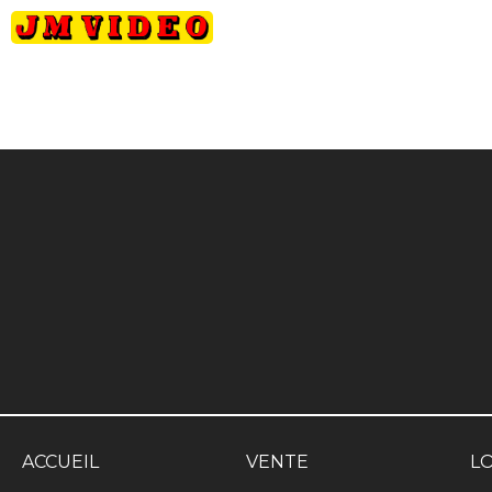
JM Video
ACCUEIL
VENTE
L