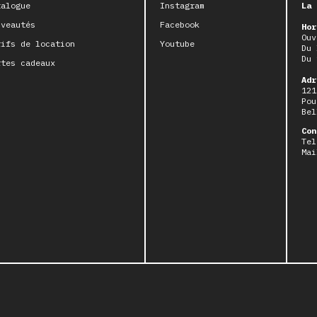
talogue
Instagram
La 
uveautés
Facebook
Hor
Ouv
rifs de location
Youtube
Du 
Du 
rtes cadeaux
Adr
121
Pou
Bel
Con
Tel
Mai