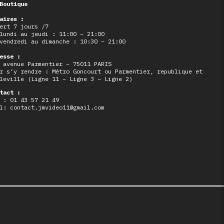
Boutique
aires :
ert 7 jours /7
lundi au jeudi : 11:00 – 21:00
vendredi au dimanche : 10:30 – 21:00
esse :
 avenue Parmentier – 75011 PARIS
r s’y rendre : Métro Goncourt ou Parmentier, republique et
leville (Ligne 11 – Ligne 3 – Ligne 2)
tact :
 : 01 43 57 21 49
l: contact.jmvideo11@gmail.com