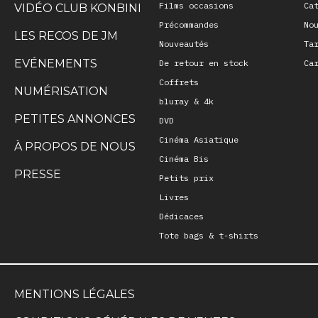
Films occasions
Ca
VIDÉO CLUB KONBINI
Précommandes
No
LES RECOS DE JM
Nouveautés
Ta
EVÉNEMENTS
De retour en stock
Ca
Coffrets
NUMÉRISATION
bluray & 4k
PETITES ANNONCES
DVD
Cinéma Asiatique
À PROPOS DE NOUS
Cinéma Bis
PRESSE
Petits prix
Livres
Dédicaces
Tote bags & t-shirts
MENTIONS LÉGALES