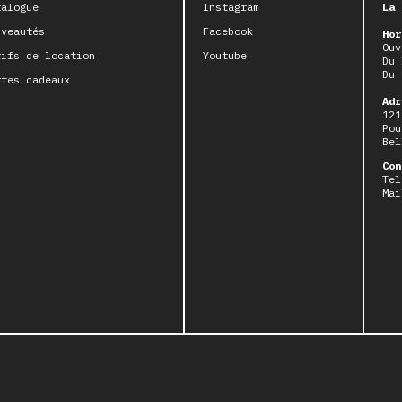
talogue
Instagram
La 
uveautés
Facebook
Hor
Ouv
rifs de location
Youtube
Du 
Du 
rtes cadeaux
Adr
121
Pou
Bel
Con
Tel
Mai