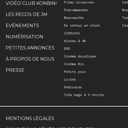
Films occasions
Ca
VIDÉO CLUB KONBINI
Précommandes
No
LES RECOS DE JM
Nouveautés
Ta
EVÉNEMENTS
De retour en stock
Ca
Coffrets
NUMÉRISATION
bluray & 4k
PETITES ANNONCES
DVD
Cinéma Asiatique
À PROPOS DE NOUS
Cinéma Bis
PRESSE
Petits prix
Livres
Dédicaces
Tote bags & t-shirts
MENTIONS LÉGALES