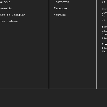
talogue
Instagram
La 
uveautés
Facebook
Hor
Ouv
rifs de location
Youtube
Du 
Du 
rtes cadeaux
Adr
121
Pou
Bel
Con
Tel
Mai