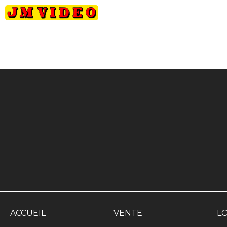
JM Video
ACCUEIL
VENTE
L