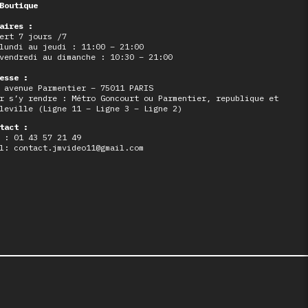
Boutique
aires :
ert 7 jours /7
lundi au jeudi : 11:00 – 21:00
vendredi au dimanche : 10:30 – 21:00
esse :
 avenue Parmentier – 75011 PARIS
r s’y rendre : Métro Goncourt ou Parmentier, republique et
leville (Ligne 11 – Ligne 3 – Ligne 2)
tact :
 : 01 43 57 21 49
l: contact.jmvideo11@gmail.com