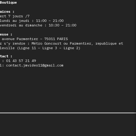
Boutique
aires :
ert 7 jours /7
lundi au jeudi : 11:00 – 21:00
vendredi au dimanche : 10:30 – 21:00
esse :
 avenue Parmentier – 75011 PARIS
r s’y rendre : Métro Goncourt ou Parmentier, republique et
leville (Ligne 11 – Ligne 3 – Ligne 2)
tact :
 : 01 43 57 21 49
l: contact.jmvideo11@gmail.com