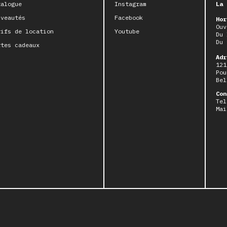
talogue
Instagram
La 
uveautés
Facebook
Hor
Ouv
rifs de location
Youtube
Du 
Du 
rtes cadeaux
Adr
121
Pou
Bel
Con
Tel
Mai