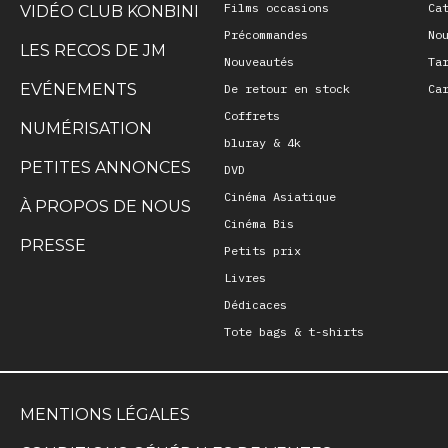
Films occasions
Ca
VIDÉO CLUB KONBINI
Précommandes
No
LES RECOS DE JM
Nouveautés
Ta
EVÉNEMENTS
De retour en stock
Ca
Coffrets
NUMÉRISATION
bluray & 4k
PETITES ANNONCES
DVD
Cinéma Asiatique
À PROPOS DE NOUS
Cinéma Bis
PRESSE
Petits prix
Livres
Dédicaces
Tote bags & t-shirts
MENTIONS LÉGALES