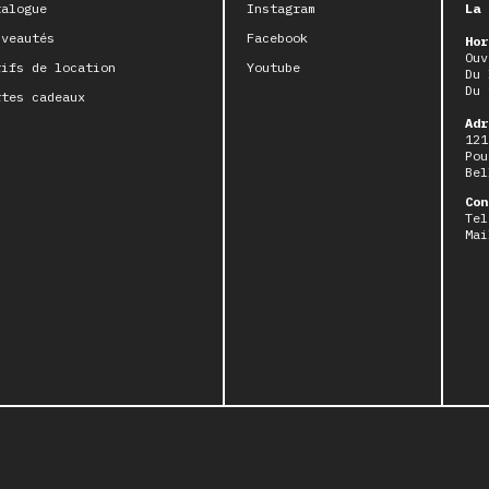
talogue
Instagram
La 
uveautés
Facebook
Hor
Ouv
rifs de location
Youtube
Du 
Du 
rtes cadeaux
Adr
121
Pou
Bel
Con
Tel
Mai