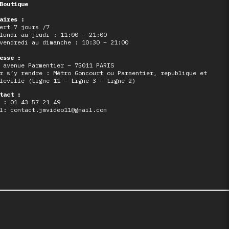
Boutique
aires :
ert 7 jours /7
lundi au jeudi : 11:00 – 21:00
vendredi au dimanche : 10:30 – 21:00
esse :
 avenue Parmentier – 75011 PARIS
r s’y rendre : Métro Goncourt ou Parmentier, republique et
leville (Ligne 11 – Ligne 3 – Ligne 2)
tact :
 : 01 43 57 21 49
l: contact.jmvideo11@gmail.com