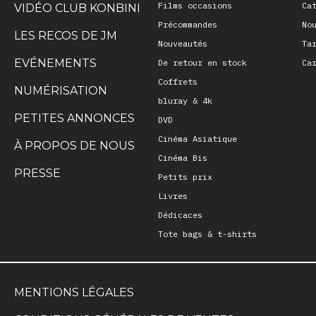
Films occasions
Ca
VIDÉO CLUB KONBINI
Précommandes
No
LES RECOS DE JM
Nouveautés
Ta
EVÉNEMENTS
De retour en stock
Ca
Coffrets
NUMÉRISATION
bluray & 4k
PETITES ANNONCES
DVD
Cinéma Asiatique
À PROPOS DE NOUS
Cinéma Bis
PRESSE
Petits prix
Livres
Dédicaces
Tote bags & t-shirts
MENTIONS LÉGALES