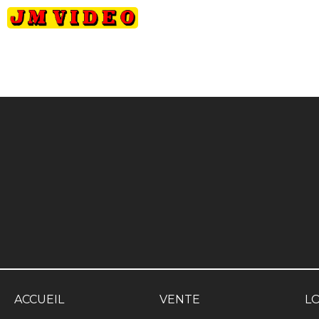
JM Video
ACCUEIL
VENTE
L