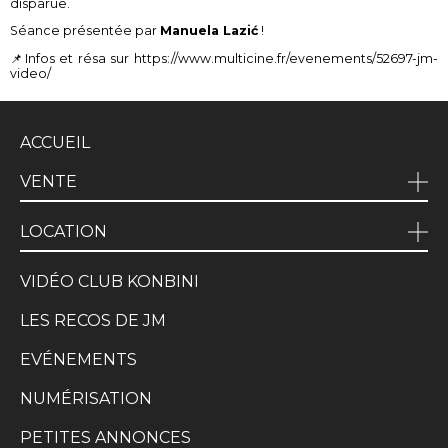
disparue.
Séance présentée par
Manuela Lazić
!
📌Infos et résa sur https://www.multicine.fr/evenements/52697-jm-
video/
ACCUEIL
VENTE
LOCATION
VIDÉO CLUB KONBINI
LES RECOS DE JM
EVÉNEMENTS
NUMÉRISATION
PETITES ANNONCES