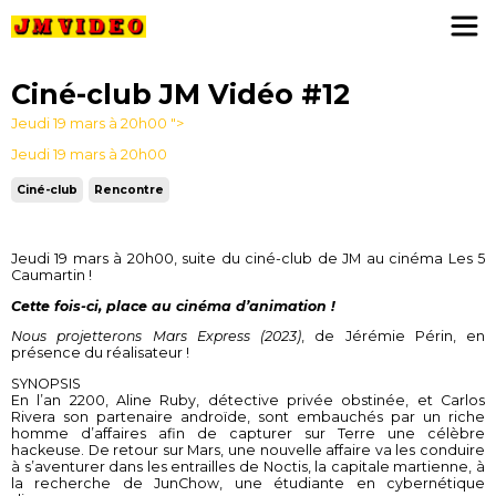
JM Video
Ciné-club JM Vidéo #12
Jeudi 19 mars à 20h00
">
Jeudi 19 mars à 20h00
Ciné-club
Rencontre
Jeudi 19 mars à 20h00
, suite du ciné-club de JM au cinéma Les 5
Caumartin !
Cette fois-ci, place au cinéma d’animation !
Nous projetterons Mars Express (2023)
, de Jérémie Périn, en
présence du réalisateur !
SYNOPSIS
En l’an 2200, Aline Ruby, détective privée obstinée, et Carlos
Rivera son partenaire androïde, sont embauchés par un riche
homme d’affaires afin de capturer sur Terre une célèbre
hackeuse. De retour sur Mars, une nouvelle affaire va les conduire
à s’aventurer dans les entrailles de Noctis, la capita
le martienne, à
la recherche de JunChow, une étudiante en cybernétique