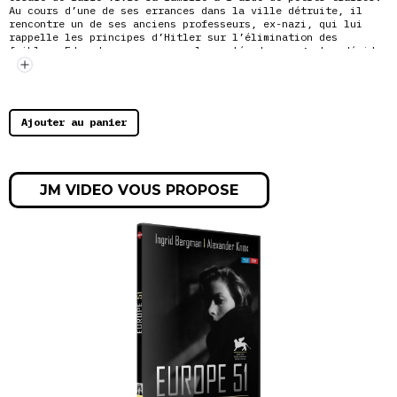
Au cours d’une de ses errances dans la ville détruite, il
rencontre un de ses anciens professeurs, ex-nazi, qui lui
rappelle les principes d’Hitler sur l’élimination des
faibles. Edmund, sans mesurer la portée de son geste, décide
alors d’empoisonner son père malade.
En plein coeur d’une Allemagne déchirée et exangue, Roberto
Rossellini filme un poignant lamento
sur le destin tragique
d’un enfant victime du nazisme – Prix du scénario, Festival
Ajouter au panier
de Locarno 1948.
JM VIDEO VOUS PROPOSE