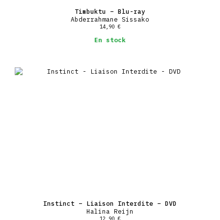
Timbuktu – Blu-ray
Abderrahmane Sissako
14,90
€
En stock
Instinct – Liaison Interdite – DVD
Halina Reijn
12,90
€