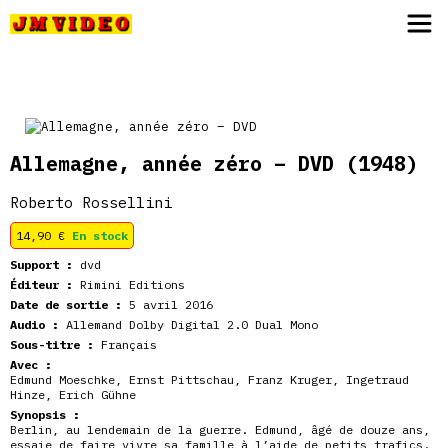
JM Video
Allemagne, année zéro – DVD
(1948)
Roberto Rossellini
14,90
€
En stock
Support :
dvd
Éditeur :
Rimini Editions
Date de sortie :
5 avril 2016
Audio :
Allemand Dolby Digital 2.0 Dual Mono
Sous-titre :
Français
Avec :
Edmund Moeschke
,
Ernst Pittschau
,
Franz Kruger
,
Ingetraud
Hinze
,
Erich Gühne
Synopsis :
Berlin, au lendemain de la guerre. Edmund, âgé de douze ans,
essaie de faire vivre sa famille à l’aide de petits trafics.