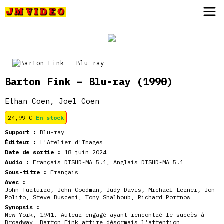
JM Video
Barton Fink – Blu-ray
(1990)
Ethan Coen, Joel Coen
24,99
€
En stock
Support :
Blu-ray
Éditeur :
L'Atelier d'Images
Date de sortie :
18 juin 2024
Audio :
Français DTSHD-MA 5.1, Anglais DTSHD-MA 5.1
Sous-titre :
Français
Avec :
John Turturro, John Goodman, Judy Davis, Michael Lerner, Jon
Polito, Steve Buscemi, Tony Shalhoub, Richard Portnow
Synopsis :
New York, 1941. Auteur engagé ayant rencontré le succès à
Broadway, Barton Fink attire désormais l’attention