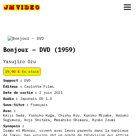
JM Video
Bonjour – DVD
(1959)
Yasujiro Ozu
19,90
€
En stock
Support :
DVD
Éditeur :
Carlotta Films
Date de sortie :
2 juin 2021
Audio :
Japonais DD 1.0
Sous-titre :
Français
Avec :
Keiji Sada, Yoshiko Kuga, Chishu Ryu, Kuniko Miyake, Haruko
Sugimura, Koji Shitara, Masahiko Shimazu, Kyoko Izumi
Synopsis :
Isamu et Minoru, vivent avec leurs parents dans la banlieue
de Tokyo. Des voisins ont un poste de télévision qui attire