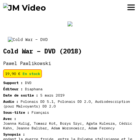
JM Video
Cold War – DVD
(2018)
Pawel Pawlikowski
19,90
€
En stock
Support :
DVD
Éditeur :
Diaphana
Date de sortie :
5 mars 2019
Audio :
Polonais DD 5.1, Polonais DD 2.0, Audiodescription
(pour Malvoyants) DD 2.0
Sous-titre :
Français
Avec :
Joanna Kulig, Tomasz Kot, Borys Szyc, Agata Kulesza, Cédric
Kahn, Jeanne Balibar, Adam Woronowicz, Adam Ferency
Synopsis :
endant la guerre froide, entre la Pologne stalinienne et le