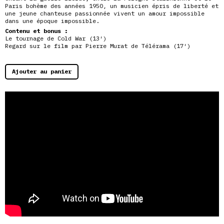
Paris bohème des années 1950, un musicien épris de liberté et
une jeune chanteuse passionnée vivent un amour impossible
dans une époque impossible.
Contenu et bonus :
Le tournage de Cold War (13′)
Regard sur le film par Pierre Murat de Télérama (17′)
Ajouter au panier