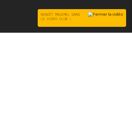
BENOÎT MAGIMEL DANS
LE VIDEO CLUB !
OUTIQUE
Boutique
aires :
ert 7 jours /7
lundi au jeudi : 11:00 – 21:00
vendredi au dimanche : 10:30 – 21:00
esse :
 avenue Parmentier – 75011 PARIS
r s’y rendre : Métro Goncourt ou Parmentier, republique et
leville (Ligne 11 – Ligne 3 – Ligne 2)
tact :
 : 01 43 57 21 49
l: contact.jmvideo11@gmail.com