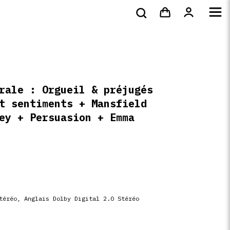
s
DVD
Livres
4k
shirts
rale : Orgueil & préjugés
t sentiments + Mansfield
ey + Persuasion + Emma
téréo, Anglais Dolby Digital 2.0 Stéréo