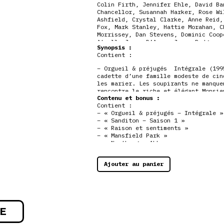
Colin Firth
,
Jennifer Ehle
,
David Ba
Chancellor
,
Susannah Harker
,
Rose Wi
Ashfield
,
Crystal Clarke
,
Anne Reid
Fox
,
Mark Stanley
,
Hattie Morahan
,
C
Morrissey
,
Dan Stevens
,
Dominic Coop
Atwell
,
James D’Arcy
,
Jemma Redgrave
Synopsis :
Beck
,
Liam Cunningham
,
JJ Feild
,
Mic
Contient :
Krige
,
Rupert Penry-Jones
,
Anthony H
Stevens
,
Kate Beckinsale
,
Samantha M
– Orgueil & préjugés Intégrale (199
Bond
,
James Hazeldine
cadette d’une famille modeste de cin
les marier. Les soupirants ne manque
rencontre le riche et élégant Monsie
Contenu et bonus :
prend pour de l’orgueil, elle jure d
Contient :
– Sanditon (2019) Les frères Parker 
– « Orgueil & préjugés – Intégrale »
leurs ancêtres pour s’installer à
Sa
– « Sanditon – Saison 1 »
ils veulent faire une station balnéa
– « Raison et sentiments »
– « Mansfield Park »
– Raison et sentiments (2008)À la mo
– « Northanger Abbey »
se retrouvent dans une situation fin
– « Persuasion »
faire un beau mariage dans les plus 
– « Emma »
séduisant John Willoughby et le téné
Ajouter au panier
soeurs. Mais rien n’est aussi simple
Willoughby et le colonel ? Quel secr
– Mansfield Park (2007)De pauvre con
dix ans chez son oncle et sa tante, 
Park. Fanny est élevée avec ses cous
E
preuve de gentillesse. Au fil des an
se transformer en amour secret…