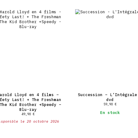
– Northanger Abbey (2007)Jeune femme
imaginaire, Catherine Morland est in
rencontre l’impétueux John Thorpe et
sans succès son affection. Jusqu’au 
Catherine à Northanger Abbey, une so
son imagination…
– Persuasion (2007)Anne, la deuxième
une jeune femme de 28 ans, paisible 
avoir épousé il y a huit ans, Frédér
excellente amie, Lady Russell, l’ava
défavorable. Après une longue absenc
retour. Il est riche, et cherche à s
et il feint d’ignorer Anne. Mais l’a
– Emma (1996)Emma Woodhouse est une 
haute opinion d’elle même. Manipulat
contemporains. Un jour, elle se met 
fille qu’elle a recueillie chez elle
arold Lloyd en 4 films –
Succession – L’Intégrale
fety Last! + The Freshman
dvd
The Kid Brother +Speedy –
59,90
€
Blu-ray
En stock
49,90
€
isponible le 20 octobre 2026