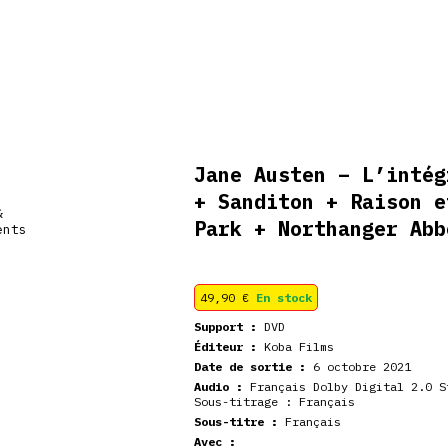
veautés
Coffrets
Dédicace
stock
Jane Austen – L’intég
+ Sanditon + Raison e
Park + Northanger Abb
49,90
€
En stock
Support :
DVD
Éditeur :
Koba Films
Date de sortie :
6 octobre 2021
Audio :
Français Dolby Digital 2.0 S
Sous-titrage : Français
Sous-titre :
Français
Avec :