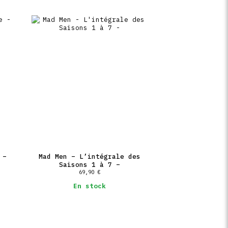
 habituée à se réfugier dans un monde
vitée à Bath, une ville de débauche. Elle
 le sensible Henry Tilney qui se disputent
jour où le diabolique père d’Henry invite
mbre et mystérieuse demeure qui va réveiller
 fille du baronnet Sir Walter Elliot, est
et solitaire. Son seul regret est de ne pas
ick Wentworth, l’homme qu’elle aimait. Son
it persuadée que cette union lui serait
e, Frédérick, devenu capitaine, est de
e marier… Les prétendantes sont nombreuses
-t-il vraiment oubliée ?…
jeune femme dotée d’un esprit vif et d’une
rice, Emma se joue des émotions de ses
en tête de marier Harriet Smith, une jeune
…
 –
Mad Men – L’intégrale des
Saisons 1 à 7 –
69,90
€
En stock