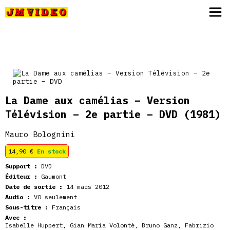
JM Video
La Dame aux camélias – Version
Télévision – 2e partie – DVD
(1981)
Mauro Bolognini
14,90
€
En stock
Support :
DVD
Éditeur :
Gaumont
Date de sortie :
14 mars 2012
Audio :
VO seulement
Sous-titre :
Français
Avec :
Isabelle Huppert
,
Gian Maria Volontè
,
Bruno Ganz
,
Fabrizio