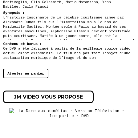
Bentivoglio
,
Clio Goldsmith
,
Mario Maranzana
,
Yann
Babilée
,
Carla Fracci
Synopsis :
L’histoire fascinante de la célèbre courtisane aimée par
Alexandre Dumas fils qui l’immortalisa sous le nom de
Marguerite Gautier. Montée seule à Paris au hasard de ses
aventures masculines, Alphonsine Plessis devient prostituée
puis courtisane. Mariée à un jeune comte, elle est la
maîtresse de Dumas fils qu’elle quitte pour Franz Liszt avant
Contenu et bonus :
d’être emportée par la tuberculose. Second volet de cette
Ce DVD a été fabriqué à partir de la meilleure source vidéo
très belle adaptation du roman d’Alexandre Dumas, dans sa
actuellement disponible. Le film n’a pas fait l’objet d’une
version télévision.
restauration numérique de l’image et du son.
Ajouter au panier
JM VIDEO VOUS PROPOSE